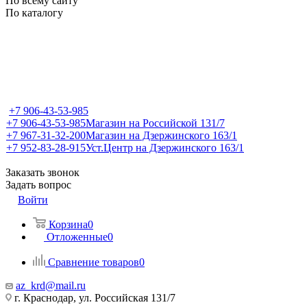
По всему сайту
По каталогу
+7 906-43-53-985
+7 906-43-53-985
Магазин на Российской 131/7
+7 967-31-32-200
Магазин на Дзержинского 163/1
+7 952-83-28-915
Уст.Центр на Дзержинского 163/1
Заказать звонок
Задать вопрос
Войти
Корзина
0
Отложенные
0
Сравнение товаров
0
az_krd@mail.ru
г. Краснодар, ул. Российская 131/7