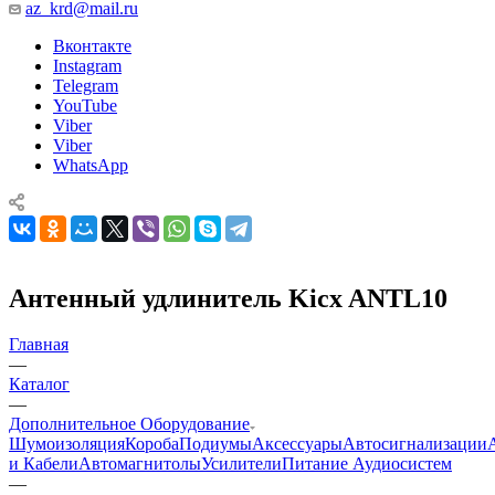
az_krd@mail.ru
Вконтакте
Instagram
Telegram
YouTube
Viber
Viber
WhatsApp
Антенный удлинитель Kicx ANTL10
Главная
—
Каталог
—
Дополнительное Оборудование
Шумоизоляция
Короба
Подиумы
Аксессуары
Автосигнализации
и Кабели
Автомагнитолы
Усилители
Питание Аудиосистем
—