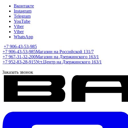
Вконтакте
Instagram
Telegram
YouTube
Viber
Viber
WhatsApp
+7 906-43-53-985
+7 906-43-53-985
Магазин на Российской 131/7
+7 967-31-32-200
Магазин на Дзержинского 163/1
+7 952-83-28-915
Уст.Центр на Дзержинского 163/1
Заказать звонок