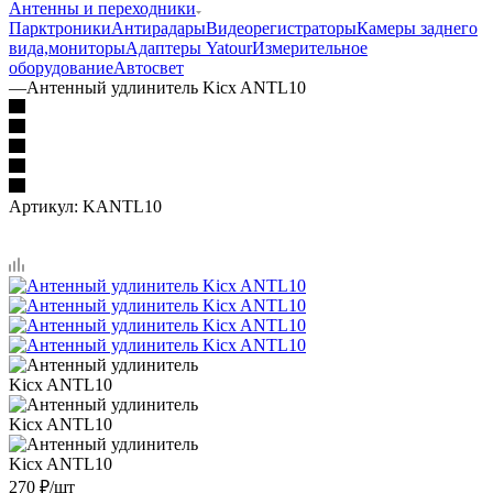
Антенны и переходники
Парктроники
Антирадары
Видеорегистраторы
Камеры заднего
вида,мониторы
Адаптеры Yatour
Измерительное
оборудование
Автосвет
—
Антенный удлинитель Kicx ANTL10
Артикул:
KANTL10
270
₽
/шт