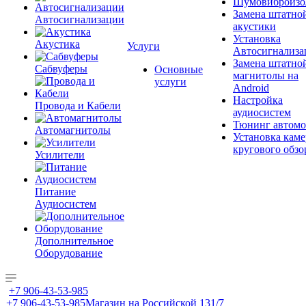
Шумовиброизо
Замена штатно
Автосигнализации
акустики
Установка
Акустика
Услуги
Автосигнализа
Замена штатно
Сабвуферы
Основные
магнитолы на
услуги
Android
Настройка
Провода и Кабели
аудиосистем
Тюнинг автомо
Автомагнитолы
Установка каме
кругового обзо
Усилители
Питание
Аудиосистем
Дополнительное
Оборудование
+7 906-43-53-985
+7 906-43-53-985
Магазин на Российской 131/7