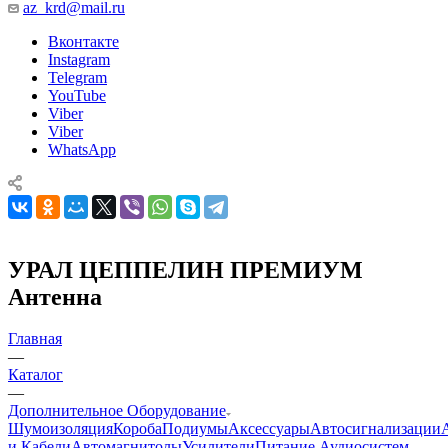
az_krd@mail.ru
Вконтакте
Instagram
Telegram
YouTube
Viber
Viber
WhatsApp
УРАЛ ЦЕППЕЛИН ПРЕМИУМ
Антенна
Главная
—
Каталог
—
Дополнительное Оборудование
Шумоизоляция
Короба
Подиумы
Аксессуары
Автосигнализации
и Кабели
Автомагнитолы
Усилители
Питание Аудиосистем