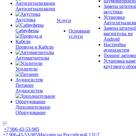
Шумовиброизо
Замена штатно
Автосигнализации
акустики
Установка
Акустика
Услуги
Автосигнализа
Замена штатно
Сабвуферы
Основные
магнитолы на
услуги
Android
Настройка
Провода и Кабели
аудиосистем
Тюнинг автомо
Автомагнитолы
Установка каме
кругового обзо
Усилители
Питание
Аудиосистем
Дополнительное
Оборудование
+7 906-43-53-985
+7 906-43-53-985
Магазин на Российской 131/7