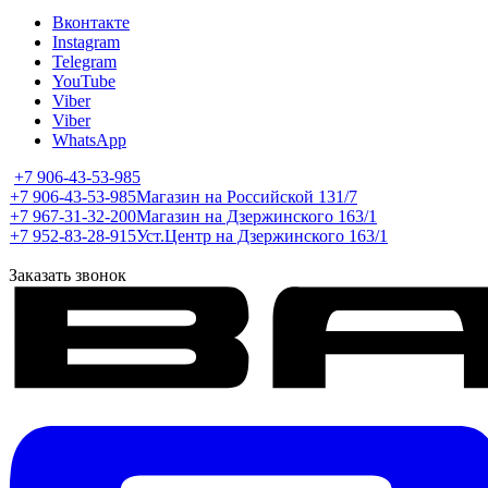
Вконтакте
Instagram
Telegram
YouTube
Viber
Viber
WhatsApp
+7 906-43-53-985
+7 906-43-53-985
Магазин на Российской 131/7
+7 967-31-32-200
Магазин на Дзержинского 163/1
+7 952-83-28-915
Уст.Центр на Дзержинского 163/1
Заказать звонок