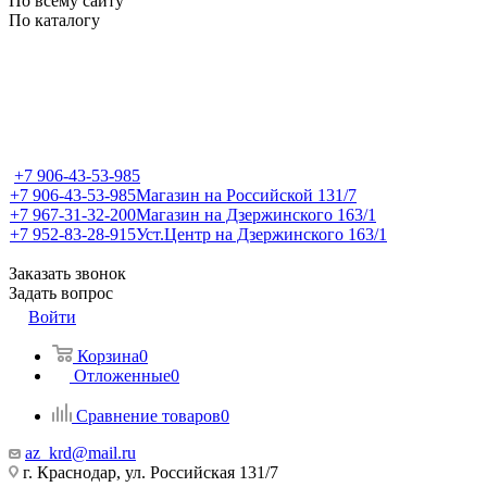
По всему сайту
По каталогу
+7 906-43-53-985
+7 906-43-53-985
Магазин на Российской 131/7
+7 967-31-32-200
Магазин на Дзержинского 163/1
+7 952-83-28-915
Уст.Центр на Дзержинского 163/1
Заказать звонок
Задать вопрос
Войти
Корзина
0
Отложенные
0
Сравнение товаров
0
az_krd@mail.ru
г. Краснодар, ул. Российская 131/7