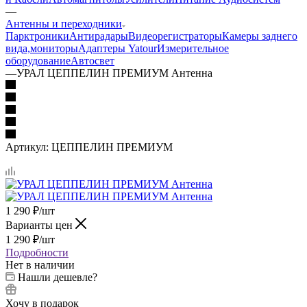
—
Антенны и переходники
Парктроники
Антирадары
Видеорегистраторы
Камеры заднего
вида,мониторы
Адаптеры Yatour
Измерительное
оборудование
Автосвет
—
УРАЛ ЦЕППЕЛИН ПРЕМИУМ Антенна
Артикул:
ЦЕППЕЛИН ПРЕМИУМ
1 290
₽
/шт
Варианты цен
1 290
₽
/шт
Подробности
Нет в наличии
Нашли дешевле?
Хочу в подарок