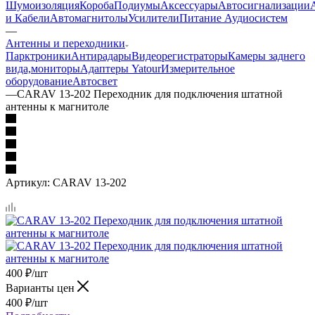
Шумоизоляция
Короба
Подиумы
Аксессуары
Автосигнализации
и Кабели
Автомагнитолы
Усилители
Питание Аудиосистем
—
Антенны и переходники
Парктроники
Антирадары
Видеорегистраторы
Камеры заднего
вида,мониторы
Адаптеры Yatour
Измерительное
оборудование
Автосвет
—
CARAV 13-202 Переходник для подключения штатной
антенны к магнитоле
Артикул:
CARAV 13-202
400
₽
/шт
Варианты цен
400
₽
/шт