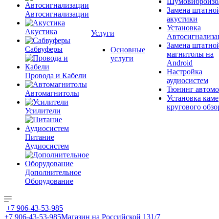
Шумовиброизо
Замена штатно
Автосигнализации
акустики
Установка
Акустика
Услуги
Автосигнализа
Замена штатно
Сабвуферы
Основные
магнитолы на
услуги
Android
Настройка
Провода и Кабели
аудиосистем
Тюнинг автомо
Автомагнитолы
Установка каме
кругового обзо
Усилители
Питание
Аудиосистем
Дополнительное
Оборудование
+7 906-43-53-985
+7 906-43-53-985
Магазин на Российской 131/7