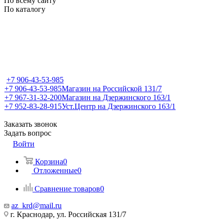
По всему сайту
По каталогу
+7 906-43-53-985
+7 906-43-53-985
Магазин на Российской 131/7
+7 967-31-32-200
Магазин на Дзержинского 163/1
+7 952-83-28-915
Уст.Центр на Дзержинского 163/1
Заказать звонок
Задать вопрос
Войти
Корзина
0
Отложенные
0
Сравнение товаров
0
az_krd@mail.ru
г. Краснодар, ул. Российская 131/7