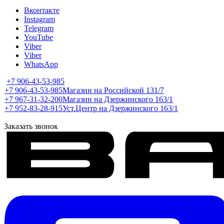
Вконтакте
Instagram
Telegram
YouTube
Viber
Viber
WhatsApp
+7 906-43-53-985
+7 906-43-53-985
Магазин на Российской 131/7
+7 967-31-32-200
Магазин на Дзержинского 163/1
+7 952-83-28-915
Уст.Центр на Дзержинского 163/1
Заказать звонок