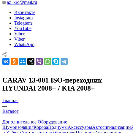
az_krd@mail.ru
Вконтакте
Instagram
Telegram
YouTube
Viber
Viber
WhatsApp
CARAV 13-001 ISO-переходник
HYUNDAI 2008+ / KIA 2008+
Главная
—
Каталог
—
Дополнительное Оборудование
Шумоизоляция
Короба
Подиумы
Аксессуары
Автосигнализации
и Кабели
Автомагнитолы
Усилители
Питание Аудиосистем