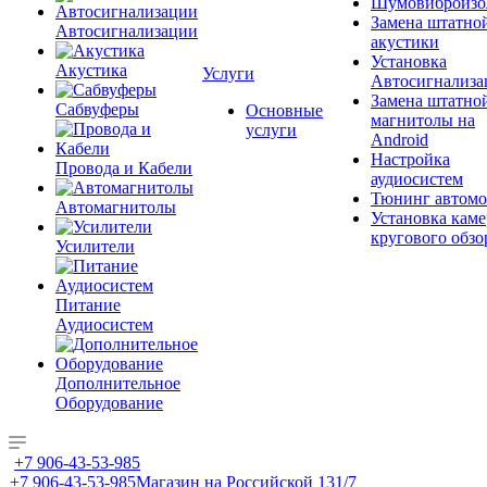
Шумовиброизо
Замена штатно
Автосигнализации
акустики
Установка
Акустика
Услуги
Автосигнализа
Замена штатно
Сабвуферы
Основные
магнитолы на
услуги
Android
Настройка
Провода и Кабели
аудиосистем
Тюнинг автомо
Автомагнитолы
Установка каме
кругового обзо
Усилители
Питание
Аудиосистем
Дополнительное
Оборудование
+7 906-43-53-985
+7 906-43-53-985
Магазин на Российской 131/7