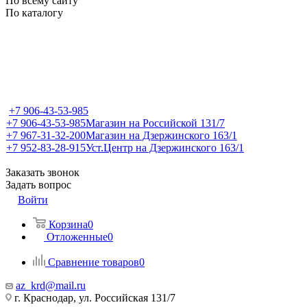
По всему сайту
По каталогу
+7 906-43-53-985
+7 906-43-53-985
Магазин на Российской 131/7
+7 967-31-32-200
Магазин на Дзержинского 163/1
+7 952-83-28-915
Уст.Центр на Дзержинского 163/1
Заказать звонок
Задать вопрос
Войти
Корзина
0
Отложенные
0
Сравнение товаров
0
az_krd@mail.ru
г. Краснодар, ул. Российская 131/7