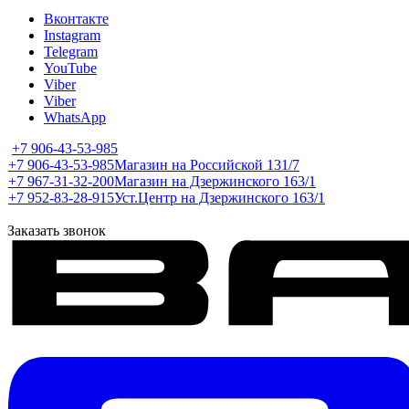
Вконтакте
Instagram
Telegram
YouTube
Viber
Viber
WhatsApp
+7 906-43-53-985
+7 906-43-53-985
Магазин на Российской 131/7
+7 967-31-32-200
Магазин на Дзержинского 163/1
+7 952-83-28-915
Уст.Центр на Дзержинского 163/1
Заказать звонок