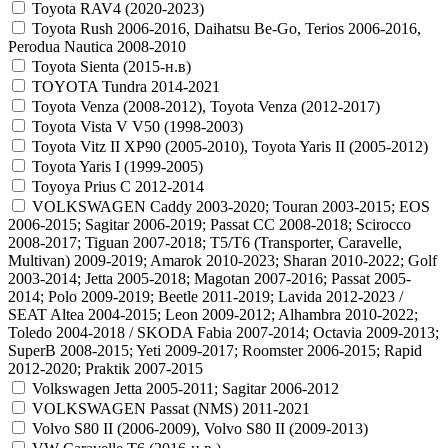
Toyota RAV4 (2020-2023)
Toyota Rush 2006-2016, Daihatsu Be-Go, Terios 2006-2016,
Perodua Nautica 2008-2010
Toyota Sienta (2015-н.в)
TOYOTA Tundra 2014-2021
Toyota Venza (2008-2012), Toyota Venza (2012-2017)
Toyota Vista V V50 (1998-2003)
Toyota Vitz II XP90 (2005-2010), Toyota Yaris II (2005-2012)
Toyota Yaris I (1999-2005)
Toyoya Prius С 2012-2014
VOLKSWAGEN Caddy 2003-2020; Touran 2003-2015; EOS
2006-2015; Sagitar 2006-2019; Passat CC 2008-2018; Scirocco
2008-2017; Tiguan 2007-2018; T5/T6 (Transporter, Caravelle,
Multivan) 2009-2019; Amarok 2010-2023; Sharan 2010-2022; Golf
2003-2014; Jetta 2005-2018; Magotan 2007-2016; Passat 2005-
2014; Polo 2009-2019; Beetle 2011-2019; Lavida 2012-2023 /
SEAT Altea 2004-2015; Leon 2009-2012; Alhambra 2010-2022;
Toledo 2004-2018 / SKODA Fabia 2007-2014; Octavia 2009-2013;
SuperB 2008-2015; Yeti 2009-2017; Roomster 2006-2015; Rapid
2012-2020; Praktik 2007-2015
Volkswagen Jetta 2005-2011; Sagitar 2006-2012
VOLKSWAGEN Passat (NMS) 2011-2021
Volvo S80 II (2006-2009), Volvo S80 II (2009-2013)