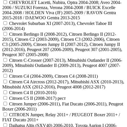
CHEVROLET Lacetti, Nubira, Optra 2004-2008; Aveo 2004-
2006 / SUZUKI Forenza, Verona 2004-2008 / BUICK Excelle
2004-2008 / HOLDEN Viva (JF) 2005-2009 / RAVON Gentra
2015-2018 / DAEWOO Gentra 2013-2015
Chevrolet Suburban XI (2007-2013), Chevrolet Tahoe III
(2006-2014)
Citroen Berlingo II (2008-2012), Citroen Berlingo II (2012-
2015), Citroen C2 (2003-2009), Citroen C3 (2002-2006), Citroen
C3 (2005-2009), Citroen Jumpy II (2007-2012), Citroen Jumpy II
(2012-2016), Peugeot 207 (2006-2009), Peugeot 307 (2001-2005),
Peugeot 307 (2005-2008)
Citroen C-Crosser (2007-2013), Mitsubishi Outlander II (2006-
2009), Mitsubishi Outlander II (2009-2013), Peugeot 4007 (2007-
2012)
Citroen C4 (2004-2009), Citroen C4 (2008-2011)
Citroen C4 Aircross (2012-2017), Mitsubishi ASX (2010-2013),
Mitsubishi ASX (2012-2016), Peugeot 4008 (2012-2017)
Citroen C4 II (2010-2016)
Citroen C5 II (2008-2017) рест
Citroen Jumper (2006-2011), Fiat Ducato (2006-2011), Peugeot
Boxer (2006-2011)
CITROEN Jumper, Relay 2011+ / PEUGEOT Boxer 2011+ /
FIAT Ducato 2011+
Daihatsu Altis (SXV40) 2006-2010, Toyota Aurion I (2006-