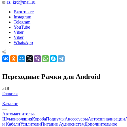
az_krd@mail.ru
Вконтакте
Instagram
Telegram
YouTube
Viber
Viber
WhatsApp
Переходные Рамки для Android
318
Главная
—
Каталог
—
Автомагнитолы
Шумоизоляция
Короба
Подиумы
Аксессуары
Автосигнализации
и Кабели
Усилители
Питание Аудиосистем
Дополнительное