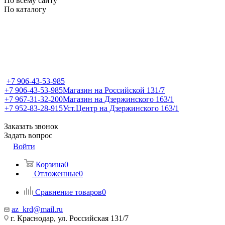
По всему сайту
По каталогу
+7 906-43-53-985
+7 906-43-53-985
Магазин на Российской 131/7
+7 967-31-32-200
Магазин на Дзержинского 163/1
+7 952-83-28-915
Уст.Центр на Дзержинского 163/1
Заказать звонок
Задать вопрос
Войти
Корзина
0
Отложенные
0
Сравнение товаров
0
az_krd@mail.ru
г. Краснодар, ул. Российская 131/7