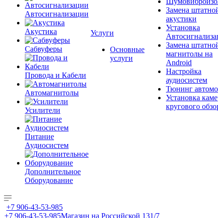
Шумовиброизо
Замена штатно
Автосигнализации
акустики
Установка
Акустика
Услуги
Автосигнализа
Замена штатно
Сабвуферы
Основные
магнитолы на
услуги
Android
Настройка
Провода и Кабели
аудиосистем
Тюнинг автомо
Автомагнитолы
Установка каме
кругового обзо
Усилители
Питание
Аудиосистем
Дополнительное
Оборудование
+7 906-43-53-985
+7 906-43-53-985
Магазин на Российской 131/7