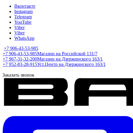
Вконтакте
Instagram
Telegram
YouTube
Viber
Viber
WhatsApp
+7 906-43-53-985
+7 906-43-53-985
Магазин на Российской 131/7
+7 967-31-32-200
Магазин на Дзержинского 163/1
+7 952-83-28-915
Уст.Центр на Дзержинского 163/1
Заказать звонок