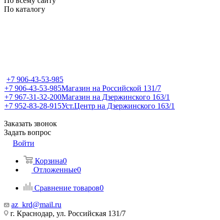
По всему сайту
По каталогу
+7 906-43-53-985
+7 906-43-53-985
Магазин на Российской 131/7
+7 967-31-32-200
Магазин на Дзержинского 163/1
+7 952-83-28-915
Уст.Центр на Дзержинского 163/1
Заказать звонок
Задать вопрос
Войти
Корзина
0
Отложенные
0
Сравнение товаров
0
az_krd@mail.ru
г. Краснодар, ул. Российская 131/7