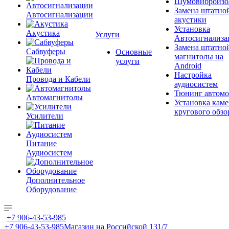
Шумовиброизо
Замена штатно
Автосигнализации
акустики
Установка
Акустика
Услуги
Автосигнализа
Замена штатно
Сабвуферы
Основные
магнитолы на
услуги
Android
Настройка
Провода и Кабели
аудиосистем
Тюнинг автомо
Автомагнитолы
Установка каме
кругового обзо
Усилители
Питание
Аудиосистем
Дополнительное
Оборудование
+7 906-43-53-985
+7 906-43-53-985
Магазин на Российской 131/7