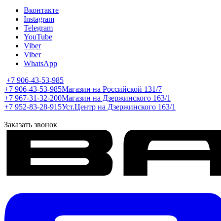
Вконтакте
Instagram
Telegram
YouTube
Viber
Viber
WhatsApp
+7 906-43-53-985
+7 906-43-53-985
Магазин на Российской 131/7
+7 967-31-32-200
Магазин на Дзержинского 163/1
+7 952-83-28-915
Уст.Центр на Дзержинского 163/1
Заказать звонок