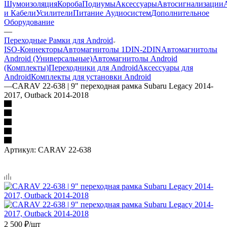
Шумоизоляция
Короба
Подиумы
Аксессуары
Автосигнализации
и Кабели
Усилители
Питание Аудиосистем
Дополнительное
Оборудование
—
Переходные Рамки для Android
ISO-Коннекторы
Автомагнитолы 1DIN-2DIN
Автомагнитолы
Android (Универсальные)
Автомагнитолы Android
(Комплекты)
Переходники для Android
Аксессуары для
Android
Комплекты для установки Android
—
CARAV 22-638 | 9" переходная рамка Subaru Legacy 2014-
2017, Outback 2014-2018
Артикул:
CARAV 22-638
2 500
₽
/шт