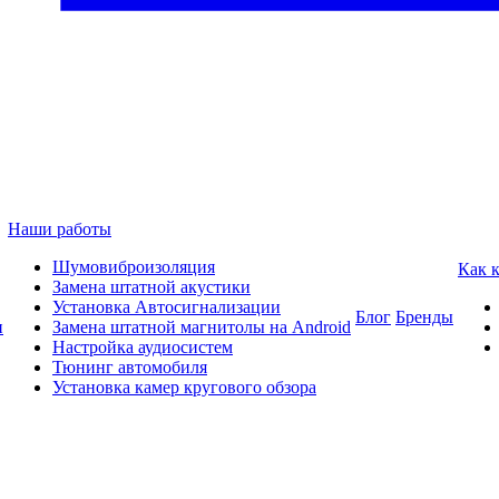
Наши работы
Шумовиброизоляция
Как 
Замена штатной акустики
Установка Автосигнализации
Блог
Бренды
и
Замена штатной магнитолы на Android
Настройка аудиосистем
Тюнинг автомобиля
Установка камер кругового обзора