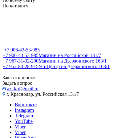
По всему сайту
По каталогу
+7 906-43-53-985
+7 906-43-53-985
Магазин на Российской 131/7
+7 967-31-32-200
Магазин на Дзержинского 163/1
+7 952-83-28-915
Уст.Центр на Дзержинского 163/1
Заказать звонок
Задать вопрос
az_krd@mail.ru
г. Краснодар, ул. Российская 131/7
Вконтакте
Instagram
Telegram
YouTube
Viber
Viber
WhatsApp