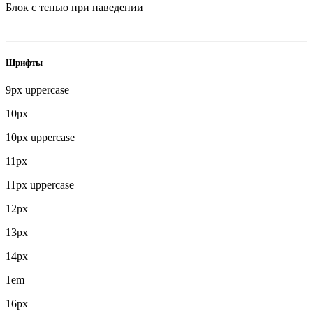
Блок с тенью при наведении
Шрифты
9px uppercase
10px
10px uppercase
11px
11px uppercase
12px
13px
14px
1em
16px