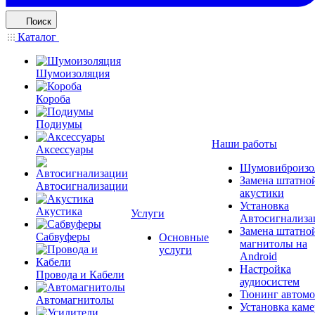
Поиск
Каталог
Шумоизоляция
Короба
Подиумы
Наши работы
Аксессуары
Шумовиброизо
Замена штатно
Автосигнализации
акустики
Установка
Акустика
Услуги
Автосигнализа
Замена штатно
Сабвуферы
Основные
магнитолы на
услуги
Android
Настройка
Провода и Кабели
аудиосистем
Тюнинг автомо
Автомагнитолы
Установка каме