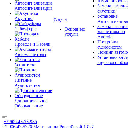
Шумовиброизо
Замена штатно
Автосигнализации
акустики
Установка
Акустика
Услуги
Автосигнализа
Замена штатно
Сабвуферы
Основные
магнитолы на
услуги
Android
Настройка
Провода и Кабели
аудиосистем
Тюнинг автомо
Автомагнитолы
Установка каме
кругового обзо
Усилители
Питание
Аудиосистем
Дополнительное
Оборудование
+7 906-43-53-985
+7 906-43-53-985
Магазин на Российской 131/7