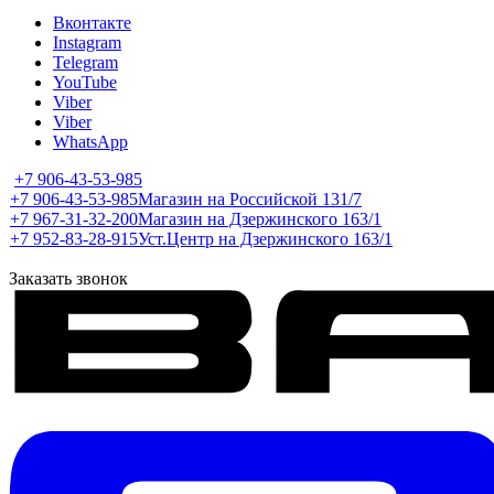
Вконтакте
Instagram
Telegram
YouTube
Viber
Viber
WhatsApp
+7 906-43-53-985
+7 906-43-53-985
Магазин на Российской 131/7
+7 967-31-32-200
Магазин на Дзержинского 163/1
+7 952-83-28-915
Уст.Центр на Дзержинского 163/1
Заказать звонок