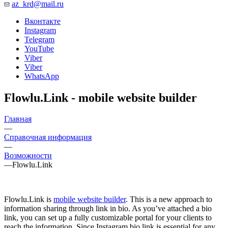
az_krd@mail.ru
Вконтакте
Instagram
Telegram
YouTube
Viber
Viber
WhatsApp
Flowlu.Link - mobile website builder
Главная
—
Справочная информация
—
Возможности
—
Flowlu.Link
Flowlu.Link is
mobile website builder
. This is a new approach to
information sharing through link in bio. As you’ve attached a bio
link, you can set up a fully customizable portal for your clients to
reach the information. Since Instagram bio link is essential for any