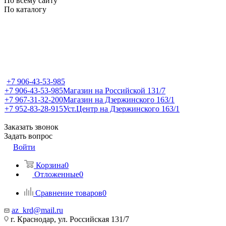
По всему сайту
По каталогу
+7 906-43-53-985
+7 906-43-53-985
Магазин на Российской 131/7
+7 967-31-32-200
Магазин на Дзержинского 163/1
+7 952-83-28-915
Уст.Центр на Дзержинского 163/1
Заказать звонок
Задать вопрос
Войти
Корзина
0
Отложенные
0
Сравнение товаров
0
az_krd@mail.ru
г. Краснодар, ул. Российская 131/7