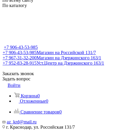
По всему сайту
По каталогу
+7 906-43-53-985
+7 906-43-53-985
Магазин на Российской 131/7
+7 967-31-32-200
Магазин на Дзержинского 163/1
+7 952-83-28-915
Уст.Центр на Дзержинского 163/1
Заказать звонок
Задать вопрос
Войти
Корзина
0
Отложенные
0
Сравнение товаров
0
az_krd@mail.ru
г. Краснодар, ул. Российская 131/7