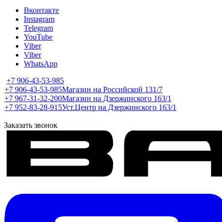
Вконтакте
Instagram
Telegram
YouTube
Viber
Viber
WhatsApp
+7 906-43-53-985
+7 906-43-53-985
Магазин на Российской 131/7
+7 967-31-32-200
Магазин на Дзержинского 163/1
+7 952-83-28-915
Уст.Центр на Дзержинского 163/1
Заказать звонок