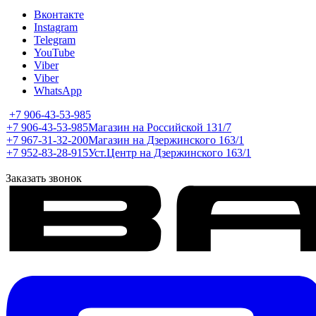
Вконтакте
Instagram
Telegram
YouTube
Viber
Viber
WhatsApp
+7 906-43-53-985
+7 906-43-53-985
Магазин на Российской 131/7
+7 967-31-32-200
Магазин на Дзержинского 163/1
+7 952-83-28-915
Уст.Центр на Дзержинского 163/1
Заказать звонок