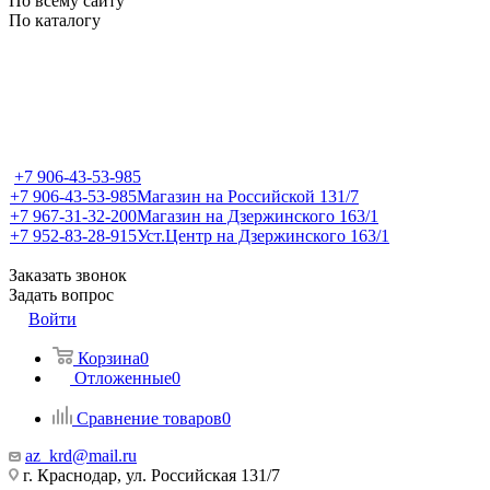
По всему сайту
По каталогу
+7 906-43-53-985
+7 906-43-53-985
Магазин на Российской 131/7
+7 967-31-32-200
Магазин на Дзержинского 163/1
+7 952-83-28-915
Уст.Центр на Дзержинского 163/1
Заказать звонок
Задать вопрос
Войти
Корзина
0
Отложенные
0
Сравнение товаров
0
az_krd@mail.ru
г. Краснодар, ул. Российская 131/7