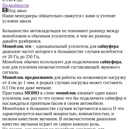
Подробности
Под заказ
Наши менеджеры обязательно свяжутся с вами и уточнят
условия заказа
Большинство автовладельцев не понимают разницу между
моноблоком и обычным усилителем, в чем же разница
давайте разберемся.
Моноблок это
– одноканальный усилитель для
сабвуфера
диапазон частот которого в большинстве случаев колеблется
от 20 Гц до 250 Гц.
Моноблок обычно используют для подключения
сабвуфера
,
или для усиления низкочастотной составляющей звукового
сигнала.
Моноблок предназначен
для работы на низкоомную нагрузку
от 4 ом до 1 ома, в редких случаях нагрузка может составить
0,5 Ом или даже меньше.
Приставка
МОНО
в слове
моноблок
означает один канал
усиления, как раз то что нужно что бы подключить сабвуфер и
наслаждаться приятным басом в своем автомобиле.
Моноблоки в большинстве случаев встречаются класса D что
характеризуется высокой мощностью, компактностью, и
низким качеством звучания. В низкочастотном диапазоне
качество звучания играет не самую важную роль.