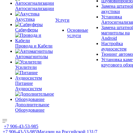
Шумовиброизо
Замена штатно
Автосигнализации
акустики
Установка
Акустика
Услуги
Автосигнализа
Замена штатно
Сабвуферы
Основные
магнитолы на
услуги
Android
Настройка
Провода и Кабели
аудиосистем
Тюнинг автомо
Автомагнитолы
Установка каме
кругового обзо
Усилители
Питание
Аудиосистем
Дополнительное
Оборудование
+7 906-43-53-985
+7 906-43-53-985
Магазин на Российской 131/7