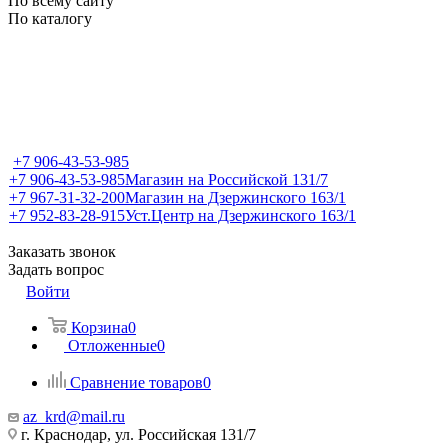
По всему сайту
По каталогу
+7 906-43-53-985
+7 906-43-53-985
Магазин на Российской 131/7
+7 967-31-32-200
Магазин на Дзержинского 163/1
+7 952-83-28-915
Уст.Центр на Дзержинского 163/1
Заказать звонок
Задать вопрос
Войти
Корзина
0
Отложенные
0
Сравнение товаров
0
az_krd@mail.ru
г. Краснодар, ул. Российская 131/7