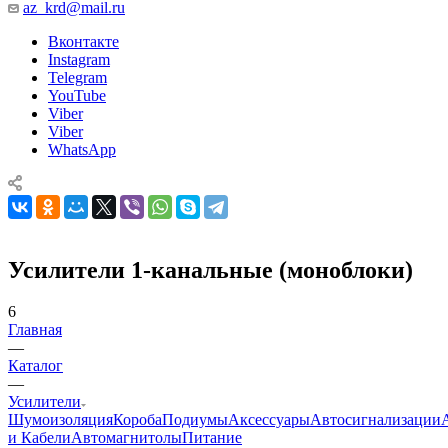
az_krd@mail.ru
Вконтакте
Instagram
Telegram
YouTube
Viber
Viber
WhatsApp
Усилители 1-канальные (моноблоки)
6
Главная
—
Каталог
—
Усилители
Шумоизоляция
Короба
Подиумы
Аксессуары
Автосигнализации
и Кабели
Автомагнитолы
Питание