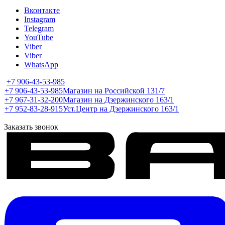
Вконтакте
Instagram
Telegram
YouTube
Viber
Viber
WhatsApp
+7 906-43-53-985
+7 906-43-53-985
Магазин на Российской 131/7
+7 967-31-32-200
Магазин на Дзержинского 163/1
+7 952-83-28-915
Уст.Центр на Дзержинского 163/1
Заказать звонок