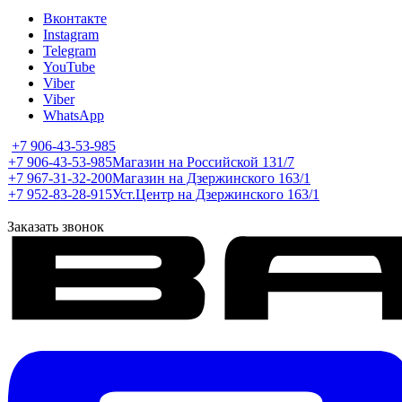
Вконтакте
Instagram
Telegram
YouTube
Viber
Viber
WhatsApp
+7 906-43-53-985
+7 906-43-53-985
Магазин на Российской 131/7
+7 967-31-32-200
Магазин на Дзержинского 163/1
+7 952-83-28-915
Уст.Центр на Дзержинского 163/1
Заказать звонок