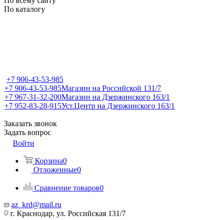
По всему сайту
По каталогу
+7 906-43-53-985
+7 906-43-53-985
Магазин на Российской 131/7
+7 967-31-32-200
Магазин на Дзержинского 163/1
+7 952-83-28-915
Уст.Центр на Дзержинского 163/1
Заказать звонок
Задать вопрос
Войти
Корзина
0
Отложенные
0
Сравнение товаров
0
az_krd@mail.ru
г. Краснодар, ул. Российская 131/7