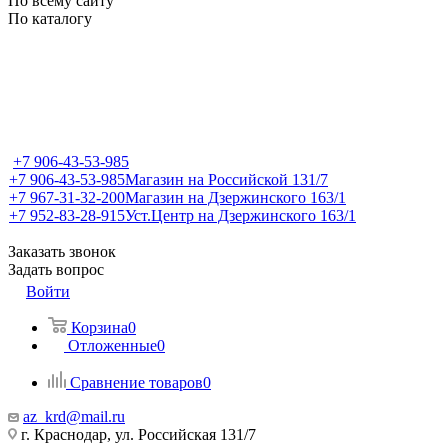
По всему сайту
По каталогу
+7 906-43-53-985
+7 906-43-53-985
Магазин на Российской 131/7
+7 967-31-32-200
Магазин на Дзержинского 163/1
+7 952-83-28-915
Уст.Центр на Дзержинского 163/1
Заказать звонок
Задать вопрос
Войти
Корзина
0
Отложенные
0
Сравнение товаров
0
az_krd@mail.ru
г. Краснодар, ул. Российская 131/7