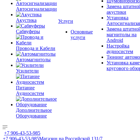
Шумовиброизо
Замена штатно
Автосигнализации
акустики
Установка
Акустика
Услуги
Автосигнализа
Замена штатно
Сабвуферы
Основные
магнитолы на
услуги
Android
Настройка
Провода и Кабели
аудиосистем
Тюнинг автомо
Автомагнитолы
Установка каме
кругового обзо
Усилители
Питание
Аудиосистем
Дополнительное
Оборудование
+7 906-43-53-985
+7 906-43-53-985
Магазин на Российской 131/7