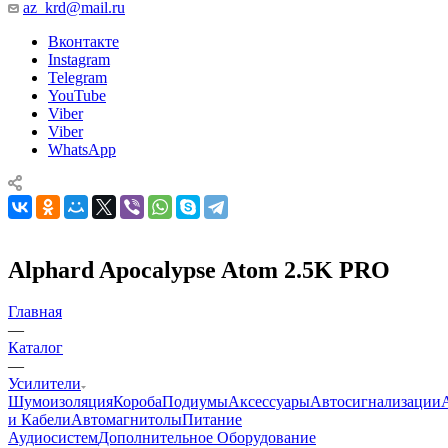
az_krd@mail.ru
Вконтакте
Instagram
Telegram
YouTube
Viber
Viber
WhatsApp
Alphard Apocalypse Atom 2.5K PRO
Главная
—
Каталог
—
Усилители
Шумоизоляция
Короба
Подиумы
Аксессуары
Автосигнализации
и Кабели
Автомагнитолы
Питание
Аудиосистем
Дополнительное Оборудование