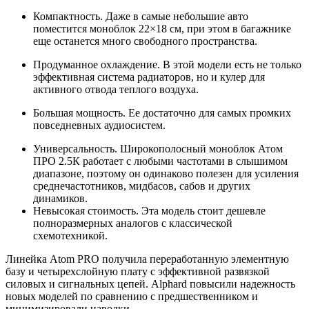
Компактность. Даже в самые небольшие авто
поместится моноблок 22×18 см, при этом в багажнике
еще останется много свободного пространства.
Продуманное охлаждение. В этой модели есть не только
эффективная система радиаторов, но и кулер для
активного отвода теплого воздуха.
Большая мощность. Ее достаточно для самых промких
повседневных аудиосистем.
Универсальность. Широкополосный моноблок Атом
ПРО 2.5К работает с любыми частотами в слышимом
диапазоне, поэтому он одинаково полезен для усиления
среднечастотников, мидбасов, сабов и других
динамиков.
Невысокая стоимость. Эта модель стоит дешевле
полноразмерных аналогов с классической
схемотехникой.
Линейка Atom PRO получила переработанную элементную
базу и четырехслойную плату с эффективной развязкой
силовых и сигнальных цепей. Alphard повысили надежность
новых моделей по сравнению с предшественником и
минимизировали наводки.