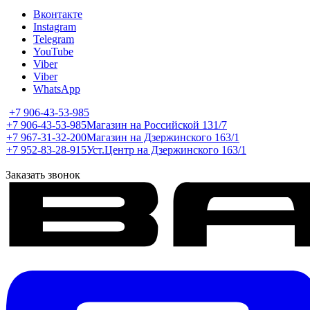
Вконтакте
Instagram
Telegram
YouTube
Viber
Viber
WhatsApp
+7 906-43-53-985
+7 906-43-53-985
Магазин на Российской 131/7
+7 967-31-32-200
Магазин на Дзержинского 163/1
+7 952-83-28-915
Уст.Центр на Дзержинского 163/1
Заказать звонок