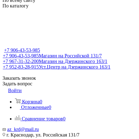
По всему сайту
По каталогу
+7 906-43-53-985
+7 906-43-53-985
Магазин на Российской 131/7
+7 967-31-32-200
Магазин на Дзержинского 163/1
+7 952-83-28-915
Уст.Центр на Дзержинского 163/1
Заказать звонок
Задать вопрос
Войти
Корзина
0
Отложенные
0
Сравнение товаров
0
az_krd@mail.ru
г. Краснодар, ул. Российская 131/7