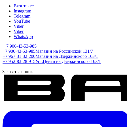
Вконтакте
Instagram
Telegram
YouTube
Viber
Viber
WhatsApp
+7 906-43-53-985
+7 906-43-53-985
Магазин на Российской 131/7
+7 967-31-32-200
Магазин на Дзержинского 163/1
+7 952-83-28-915
Уст.Центр на Дзержинского 163/1
Заказать звонок