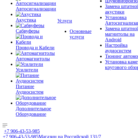
Шумовиброизо
Замена штатно
Автосигнализации
акустики
Установка
Акустика
Услуги
Автосигнализа
Замена штатно
Сабвуферы
Основные
магнитолы на
услуги
Android
Настройка
Провода и Кабели
аудиосистем
Тюнинг автомо
Автомагнитолы
Установка каме
кругового обзо
Усилители
Питание
Аудиосистем
Дополнительное
Оборудование
+7 906-43-53-985
+7 906-43-53-985
Магазин на Российской 131/7