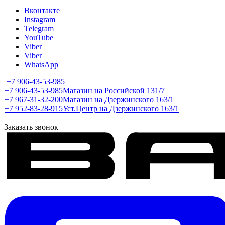
Вконтакте
Instagram
Telegram
YouTube
Viber
Viber
WhatsApp
+7 906-43-53-985
+7 906-43-53-985
Магазин на Российской 131/7
+7 967-31-32-200
Магазин на Дзержинского 163/1
+7 952-83-28-915
Уст.Центр на Дзержинского 163/1
Заказать звонок