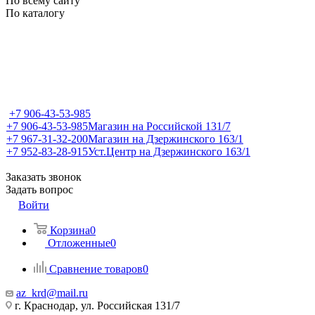
По всему сайту
По каталогу
+7 906-43-53-985
+7 906-43-53-985
Магазин на Российской 131/7
+7 967-31-32-200
Магазин на Дзержинского 163/1
+7 952-83-28-915
Уст.Центр на Дзержинского 163/1
Заказать звонок
Задать вопрос
Войти
Корзина
0
Отложенные
0
Сравнение товаров
0
az_krd@mail.ru
г. Краснодар, ул. Российская 131/7