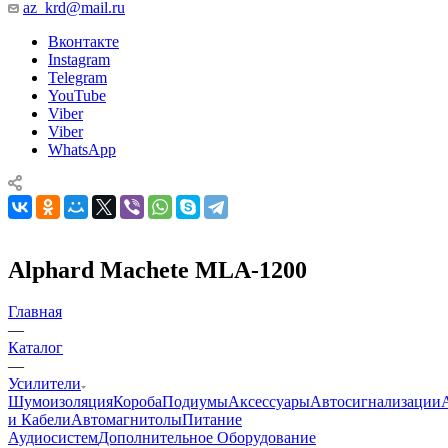
az_krd@mail.ru
Вконтакте
Instagram
Telegram
YouTube
Viber
Viber
WhatsApp
Alphard Machete MLA-1200
Главная
—
Каталог
—
Усилители
Шумоизоляция
Короба
Подиумы
Аксессуары
Автосигнализации
и Кабели
Автомагнитолы
Питание
Аудиосистем
Дополнительное Оборудование