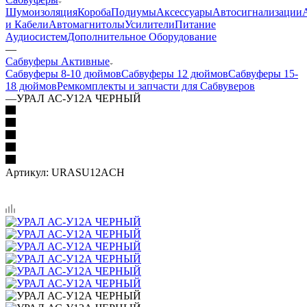
Шумоизоляция
Короба
Подиумы
Аксессуары
Автосигнализации
и Кабели
Автомагнитолы
Усилители
Питание
Аудиосистем
Дополнительное Оборудование
—
Сабвуферы Активные
Сабвуферы 8-10 дюймов
Сабвуферы 12 дюймов
Сабвуферы 15-
18 дюймов
Ремкомплекты и запчасти для Сабвуверов
—
УРАЛ АС-У12А ЧЕРНЫЙ
Артикул:
URASU12ACH