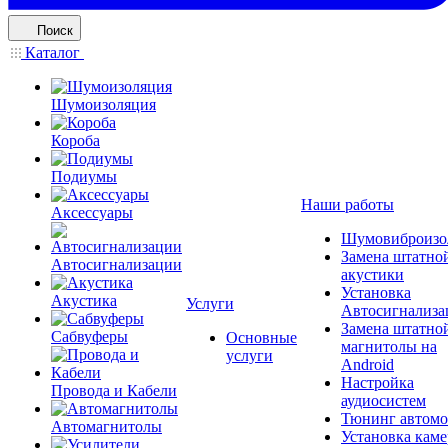
Поиск
Каталог
Шумоизоляция
Короба
Подиумы
Наши работы
Аксессуары
Шумовиброизо
Замена штатно
Автосигнализации
акустики
Установка
Акустика
Услуги
Автосигнализа
Замена штатно
Сабвуферы
Основные
магнитолы на
услуги
Android
Настройка
Провода и Кабели
аудиосистем
Тюнинг автомо
Автомагнитолы
Установка каме