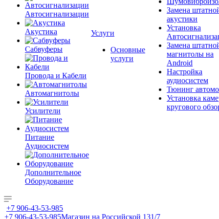
Шумовиброизо
Замена штатно
Автосигнализации
акустики
Установка
Акустика
Услуги
Автосигнализа
Замена штатно
Сабвуферы
Основные
магнитолы на
услуги
Android
Настройка
Провода и Кабели
аудиосистем
Тюнинг автомо
Автомагнитолы
Установка каме
кругового обзо
Усилители
Питание
Аудиосистем
Дополнительное
Оборудование
+7 906-43-53-985
+7 906-43-53-985
Магазин на Российской 131/7