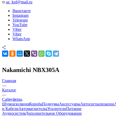
az_krd@mail.ru
Вконтакте
Instagram
Telegram
YouTube
Viber
Viber
WhatsApp
Nakamichi NBX305A
Главная
—
Каталог
—
Сабвуферы
Шумоизоляция
Короба
Подиумы
Аксессуары
Автосигнализации
и Кабели
Автомагнитолы
Усилители
Питание
Аудиосистем
Дополнительное Оборудование