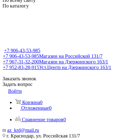
По всему сайту
По каталогу
+7 906-43-53-985
+7 906-43-53-985
Магазин на Российской 131/7
+7 967-31-32-200
Магазин на Дзержинского 163/1
+7 952-83-28-915
Уст.Центр на Дзержинского 163/1
Заказать звонок
Задать вопрос
Войти
Корзина
0
Отложенные
0
Сравнение товаров
0
az_krd@mail.ru
г. Краснодар, ул. Российская 131/7