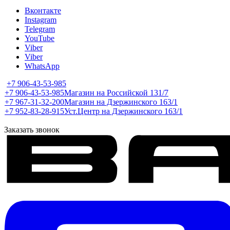
Вконтакте
Instagram
Telegram
YouTube
Viber
Viber
WhatsApp
+7 906-43-53-985
+7 906-43-53-985
Магазин на Российской 131/7
+7 967-31-32-200
Магазин на Дзержинского 163/1
+7 952-83-28-915
Уст.Центр на Дзержинского 163/1
Заказать звонок