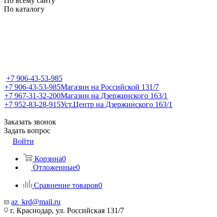
По всему сайту
По каталогу
+7 906-43-53-985
+7 906-43-53-985
Магазин на Российской 131/7
+7 967-31-32-200
Магазин на Дзержинского 163/1
+7 952-83-28-915
Уст.Центр на Дзержинского 163/1
Заказать звонок
Задать вопрос
Войти
Корзина
0
Отложенные
0
Сравнение товаров
0
az_krd@mail.ru
г. Краснодар, ул. Российская 131/7