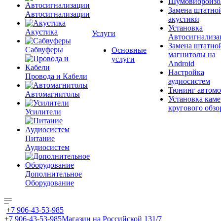
Шумовиброизо
Замена штатно
Автосигнализации
акустики
Установка
Акустика
Услуги
Автосигнализа
Замена штатно
Сабвуферы
Основные
магнитолы на
услуги
Android
Настройка
Провода и Кабели
аудиосистем
Тюнинг автомо
Автомагнитолы
Установка каме
кругового обзо
Усилители
Питание
Аудиосистем
Дополнительное
Оборудование
+7 906-43-53-985
+7 906-43-53-985
Магазин на Российской 131/7