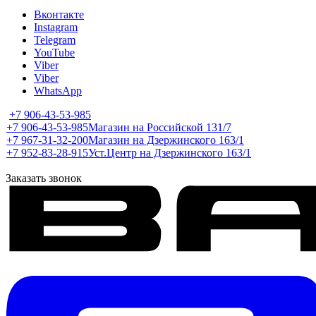
Вконтакте
Instagram
Telegram
YouTube
Viber
Viber
WhatsApp
+7 906-43-53-985
+7 906-43-53-985
Магазин на Российской 131/7
+7 967-31-32-200
Магазин на Дзержинского 163/1
+7 952-83-28-915
Уст.Центр на Дзержинского 163/1
Заказать звонок