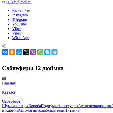
az_krd@mail.ru
Вконтакте
Instagram
Telegram
YouTube
Viber
Viber
WhatsApp
Сабвуферы 12 дюймов
68
Главная
—
Каталог
—
Сабвуферы
Шумоизоляция
Короба
Подиумы
Аксессуары
Автосигнализации
и Кабели
Автомагнитолы
Усилители
Питание