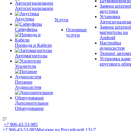
Шумовиброизо
Замена штатно
Автосигнализации
акустики
Установка
Акустика
Услуги
Автосигнализа
Замена штатно
Сабвуферы
Основные
магнитолы на
услуги
Android
Настройка
Провода и Кабели
аудиосистем
Тюнинг автомо
Автомагнитолы
Установка каме
кругового обзо
Усилители
Питание
Аудиосистем
Дополнительное
Оборудование
+7 906-43-53-985
+7 906-43-53-985
Магазин на Российской 131/7