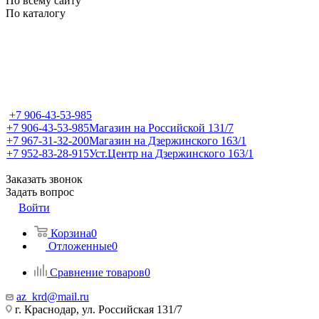
По всему сайту
По каталогу
+7 906-43-53-985
+7 906-43-53-985
Магазин на Российской 131/7
+7 967-31-32-200
Магазин на Дзержинского 163/1
+7 952-83-28-915
Уст.Центр на Дзержинского 163/1
Заказать звонок
Задать вопрос
Войти
Корзина
0
Отложенные
0
Сравнение товаров
0
az_krd@mail.ru
г. Краснодар, ул. Российская 131/7