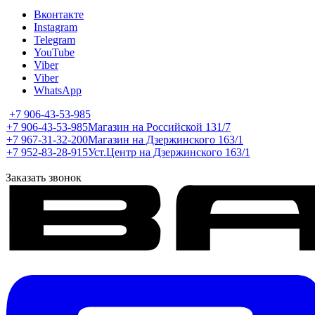
Вконтакте
Instagram
Telegram
YouTube
Viber
Viber
WhatsApp
+7 906-43-53-985
+7 906-43-53-985
Магазин на Российской 131/7
+7 967-31-32-200
Магазин на Дзержинского 163/1
+7 952-83-28-915
Уст.Центр на Дзержинского 163/1
Заказать звонок