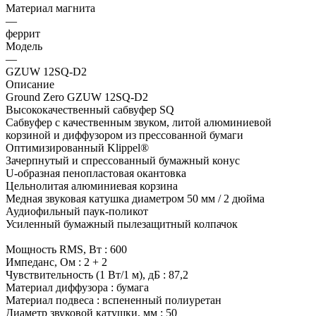
Материал магнита
—
феррит
Модель
—
GZUW 12SQ-D2
Описание
Ground Zero GZUW 12SQ-D2
Высококачественный сабвуфер SQ
Сабвуфер с качественным звуком, литой алюминиевой
корзиной и диффузором из прессованной бумаги
Оптимизированный Klippel®
Зачерпнутый и спрессованный бумажный конус
U-образная пенопластовая окантовка
Цельнолитая алюминиевая корзина
Медная звуковая катушка диаметром 50 мм / 2 дюйма
Аудиофильный паук-поликот
Усиленный бумажный пылезащитный колпачок
Мощность RMS, Вт : 600
Импеданс, Ом : 2 + 2
Чувствительность (1 Вт/1 м), дБ : 87,2
Материал диффузора : бумага
Материал подвеса : вспененный полиуретан
Диаметр звуковой катушки, мм : 50