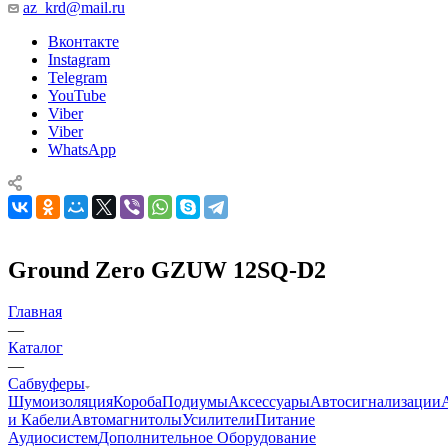
az_krd@mail.ru
Вконтакте
Instagram
Telegram
YouTube
Viber
Viber
WhatsApp
Ground Zero GZUW 12SQ-D2
Главная
—
Каталог
—
Сабвуферы
Шумоизоляция
Короба
Подиумы
Аксессуары
Автосигнализации
и Кабели
Автомагнитолы
Усилители
Питание
Аудиосистем
Дополнительное Оборудование