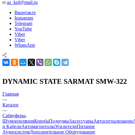
az_krd@mail.ru
Вконтакте
Instagram
Telegram
YouTube
Viber
Viber
WhatsApp
DYNAMIC STATE SARMAT SMW-322
Главная
—
Каталог
—
Сабвуферы
Шумоизоляция
Короба
Подиумы
Аксессуары
Автосигнализации
и Кабели
Автомагнитолы
Усилители
Питание
Аудиосистем
Дополнительное Оборудование