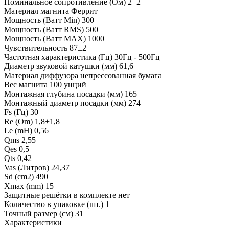
Номинальное сопротивление (Ом) 2+2
Материал магнита Феррит
Мощность (Ватт Min) 300
Мощность (Ватт RMS) 500
Мощность (Ватт MAX) 1000
Чувствительность 87±2
Частотная характеристика (Гц) 30Гц - 500Гц
Диаметр звуковой катушки (мм) 61,6
Материал диффузора непрессованная бумага
Вес магнита 100 унций
Монтажная глубина посадки (мм) 165
Монтажный диаметр посадки (мм) 274
Fs (Гц) 30
Re (Om) 1,8+1,8
Le (mH) 0,56
Qms 2,55
Qes 0,5
Qts 0,42
Vas (Литров) 24,37
Sd (cm2) 490
Xmax (mm) 15
Защитные решётки в комплекте нет
Количество в упаковке (шт.) 1
Точный размер (см) 31
Характеристики