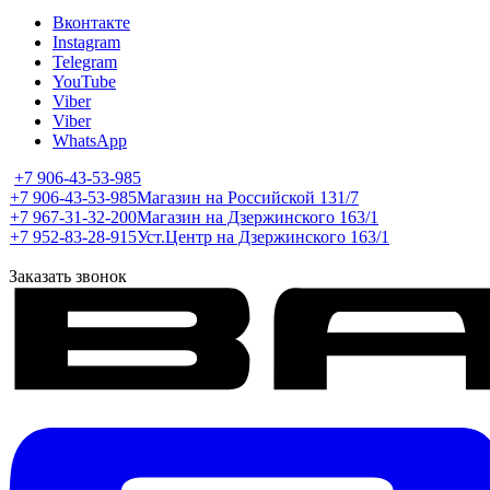
Вконтакте
Instagram
Telegram
YouTube
Viber
Viber
WhatsApp
+7 906-43-53-985
+7 906-43-53-985
Магазин на Российской 131/7
+7 967-31-32-200
Магазин на Дзержинского 163/1
+7 952-83-28-915
Уст.Центр на Дзержинского 163/1
Заказать звонок