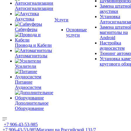
Шумовиброизо
Замена штатно
Автосигнализации
акустики
Установка
Акустика
Услуги
Автосигнализа
Замена штатно
Сабвуферы
Основные
магнитолы на
услуги
Android
Настройка
Провода и Кабели
аудиосистем
Тюнинг автомо
Автомагнитолы
Установка каме
кругового обзо
Усилители
Питание
Аудиосистем
Дополнительное
Оборудование
+7 906-43-53-985
+7 906-43-53-985
Магазин на Российской 131/7