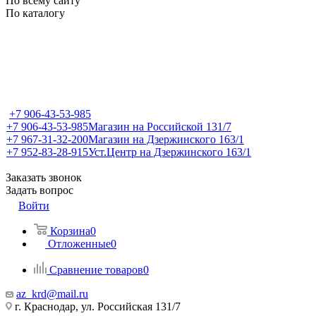
По всему сайту
По каталогу
+7 906-43-53-985
+7 906-43-53-985
Магазин на Российской 131/7
+7 967-31-32-200
Магазин на Дзержинского 163/1
+7 952-83-28-915
Уст.Центр на Дзержинского 163/1
Заказать звонок
Задать вопрос
Войти
Корзина
0
Отложенные
0
Сравнение товаров
0
az_krd@mail.ru
г. Краснодар, ул. Российская 131/7