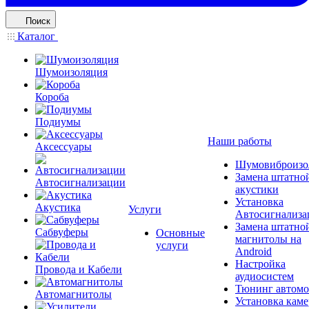
Поиск
Каталог
Шумоизоляция
Короба
Подиумы
Наши работы
Аксессуары
Шумовиброизо
Замена штатно
Автосигнализации
акустики
Установка
Акустика
Услуги
Автосигнализа
Замена штатно
Сабвуферы
Основные
магнитолы на
услуги
Android
Настройка
Провода и Кабели
аудиосистем
Тюнинг автомо
Автомагнитолы
Установка каме