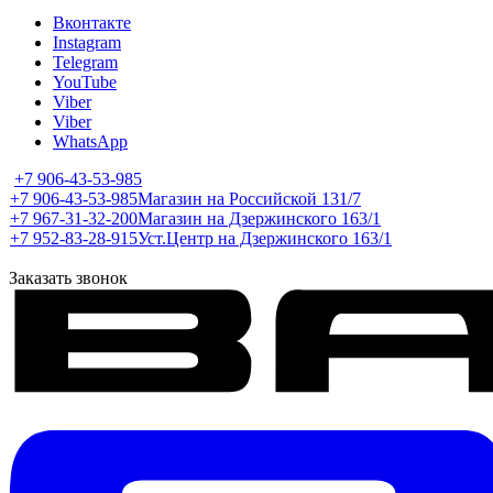
Вконтакте
Instagram
Telegram
YouTube
Viber
Viber
WhatsApp
+7 906-43-53-985
+7 906-43-53-985
Магазин на Российской 131/7
+7 967-31-32-200
Магазин на Дзержинского 163/1
+7 952-83-28-915
Уст.Центр на Дзержинского 163/1
Заказать звонок