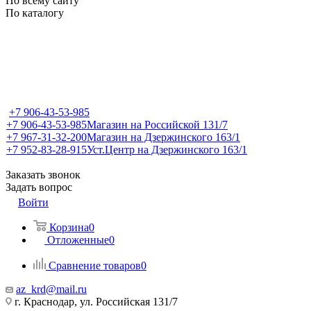
По всему сайту
По каталогу
+7 906-43-53-985
+7 906-43-53-985
Магазин на Российской 131/7
+7 967-31-32-200
Магазин на Дзержинского 163/1
+7 952-83-28-915
Уст.Центр на Дзержинского 163/1
Заказать звонок
Задать вопрос
Войти
Корзина
0
Отложенные
0
Сравнение товаров
0
az_krd@mail.ru
г. Краснодар, ул. Российская 131/7