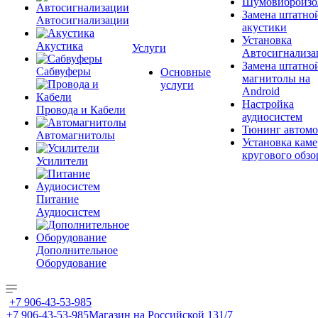
Шумовиброизо
Замена штатно
Автосигнализации
акустики
Установка
Акустика
Услуги
Автосигнализа
Замена штатно
Сабвуферы
Основные
магнитолы на
услуги
Android
Настройка
Провода и Кабели
аудиосистем
Тюнинг автомо
Автомагнитолы
Установка каме
кругового обзо
Усилители
Питание
Аудиосистем
Дополнительное
Оборудование
+7 906-43-53-985
+7 906-43-53-985
Магазин на Российской 131/7