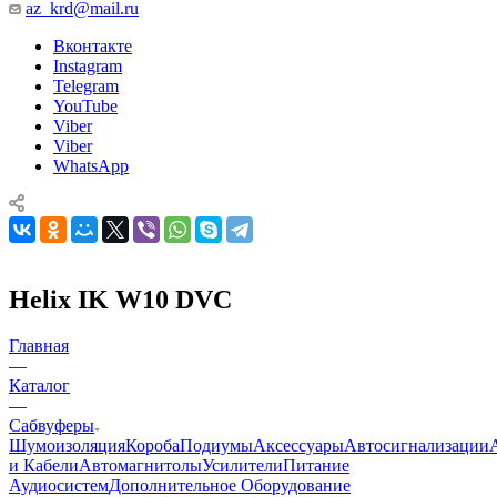
az_krd@mail.ru
Вконтакте
Instagram
Telegram
YouTube
Viber
Viber
WhatsApp
Helix IK W10 DVC
Главная
—
Каталог
—
Сабвуферы
Шумоизоляция
Короба
Подиумы
Аксессуары
Автосигнализации
и Кабели
Автомагнитолы
Усилители
Питание
Аудиосистем
Дополнительное Оборудование