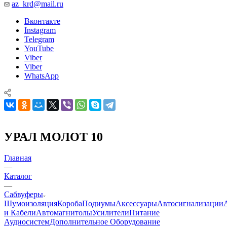
az_krd@mail.ru
Вконтакте
Instagram
Telegram
YouTube
Viber
Viber
WhatsApp
УРАЛ МОЛОТ 10
Главная
—
Каталог
—
Сабвуферы
Шумоизоляция
Короба
Подиумы
Аксессуары
Автосигнализации
и Кабели
Автомагнитолы
Усилители
Питание
Аудиосистем
Дополнительное Оборудование