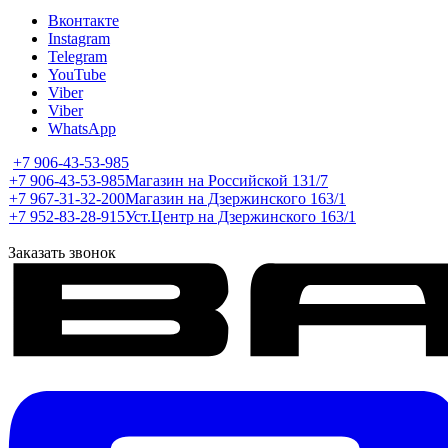
Вконтакте
Instagram
Telegram
YouTube
Viber
Viber
WhatsApp
+7 906-43-53-985
+7 906-43-53-985
Магазин на Российской 131/7
+7 967-31-32-200
Магазин на Дзержинского 163/1
+7 952-83-28-915
Уст.Центр на Дзержинского 163/1
Заказать звонок