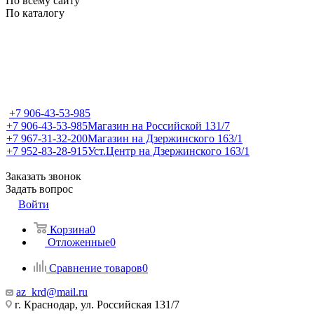
По всему сайту
По каталогу
+7 906-43-53-985
+7 906-43-53-985
Магазин на Российской 131/7
+7 967-31-32-200
Магазин на Дзержинского 163/1
+7 952-83-28-915
Уст.Центр на Дзержинского 163/1
Заказать звонок
Задать вопрос
Войти
Корзина
0
Отложенные
0
Сравнение товаров
0
az_krd@mail.ru
г. Краснодар, ул. Российская 131/7