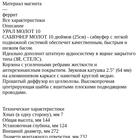
Материал магнита
—
феррит
Все характеристики
Описание
УРАЛ МОЛОТ 10
САБВУФЕР МОЛОТ 10 дюймов (25см) - сабвуфер с легкой
подвижной системой обеспечит качественным, быстрым и
низким басом.
Идеально дополнит штатную аудиосистему в ящике закрытого
типа (ЗЯ, СТЕЛС).
Корзина с усиленными ребрами жесткости и
антирезонансным покрытием. Звуковая катушка 2.5″ (64 мм)
на алюминиевом каркасе с намоткой круглой медью.
Прошитый диффузор из целлюлозы. Высокопрочная
центрирующая шайба c вшитыми плоскими подводящими
проводами.
Технические характеристики
Xmax (в одну сторону), мм 7
Общая высота, мм 144
Установочная глубина, мм 124
Внешний диаметр, мм 272
Диаметр монтажного отверстия, мм 232