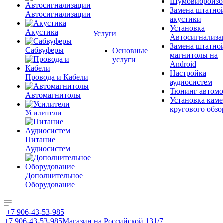
Шумовиброизо
Замена штатно
Автосигнализации
акустики
Установка
Акустика
Услуги
Автосигнализа
Замена штатно
Сабвуферы
Основные
магнитолы на
услуги
Android
Настройка
Провода и Кабели
аудиосистем
Тюнинг автомо
Автомагнитолы
Установка каме
кругового обзо
Усилители
Питание
Аудиосистем
Дополнительное
Оборудование
+7 906-43-53-985
+7 906-43-53-985
Магазин на Российской 131/7