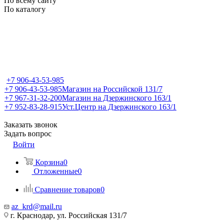
По всему сайту
По каталогу
+7 906-43-53-985
+7 906-43-53-985
Магазин на Российской 131/7
+7 967-31-32-200
Магазин на Дзержинского 163/1
+7 952-83-28-915
Уст.Центр на Дзержинского 163/1
Заказать звонок
Задать вопрос
Войти
Корзина
0
Отложенные
0
Сравнение товаров
0
az_krd@mail.ru
г. Краснодар, ул. Российская 131/7