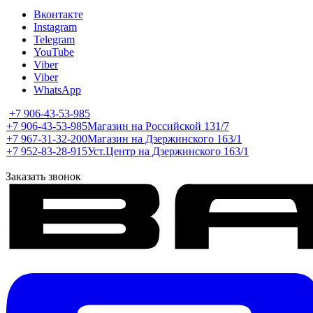
Вконтакте
Instagram
Telegram
YouTube
Viber
Viber
WhatsApp
+7 906-43-53-985
+7 906-43-53-985
Магазин на Российской 131/7
+7 967-31-32-200
Магазин на Дзержинского 163/1
+7 952-83-28-915
Уст.Центр на Дзержинского 163/1
Заказать звонок