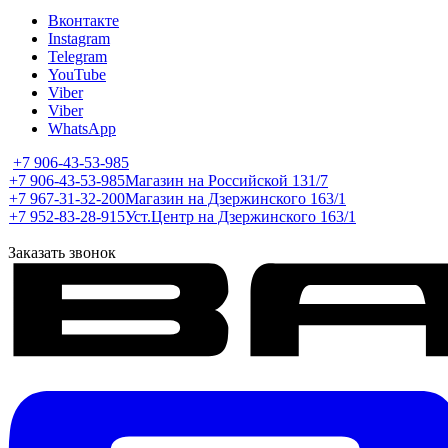
Вконтакте
Instagram
Telegram
YouTube
Viber
Viber
WhatsApp
+7 906-43-53-985
+7 906-43-53-985
Магазин на Российской 131/7
+7 967-31-32-200
Магазин на Дзержинского 163/1
+7 952-83-28-915
Уст.Центр на Дзержинского 163/1
Заказать звонок