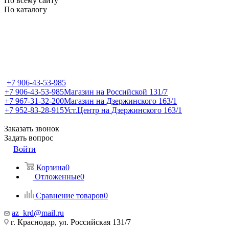
По всему сайту
По каталогу
+7 906-43-53-985
+7 906-43-53-985
Магазин на Российской 131/7
+7 967-31-32-200
Магазин на Дзержинского 163/1
+7 952-83-28-915
Уст.Центр на Дзержинского 163/1
Заказать звонок
Задать вопрос
Войти
Корзина
0
Отложенные
0
Сравнение товаров
0
az_krd@mail.ru
г. Краснодар, ул. Российская 131/7