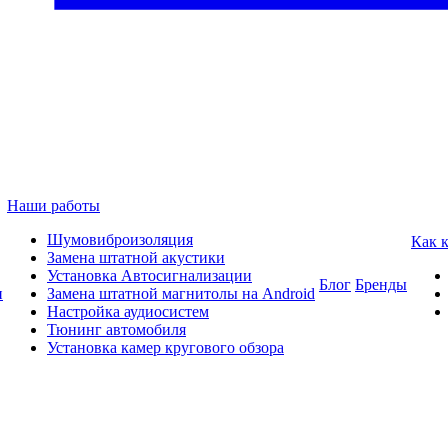
Наши работы
Шумовиброизоляция
Как 
Замена штатной акустики
Установка Автосигнализации
Блог
Бренды
и
Замена штатной магнитолы на Android
Настройка аудиосистем
Тюнинг автомобиля
Установка камер кругового обзора