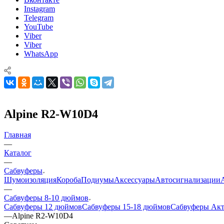
Instagram
Telegram
YouTube
Viber
Viber
WhatsApp
Alpine R2-W10D4
Главная
—
Каталог
—
Сабвуферы
Шумоизоляция
Короба
Подиумы
Аксессуары
Автосигнализации
—
Сабвуферы 8-10 дюймов
Сабвуферы 12 дюймов
Сабвуферы 15-18 дюймов
Сабвуферы Ак
—
Alpine R2-W10D4