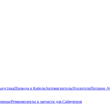
Акустика
Провода и Кабели
Автомагнитолы
Усилители
Питание А
тивные
Ремкомплекты и запчасти для Сабвуверов