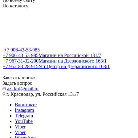
По всему сайту
По каталогу
+7 906-43-53-985
+7 906-43-53-985
Магазин на Российской 131/7
+7 967-31-32-200
Магазин на Дзержинского 163/1
+7 952-83-28-915
Уст.Центр на Дзержинского 163/1
Заказать звонок
Задать вопрос
az_krd@mail.ru
г. Краснодар, ул. Российская 131/7
Вконтакте
Instagram
Telegram
YouTube
Viber
Viber
WhatsApp