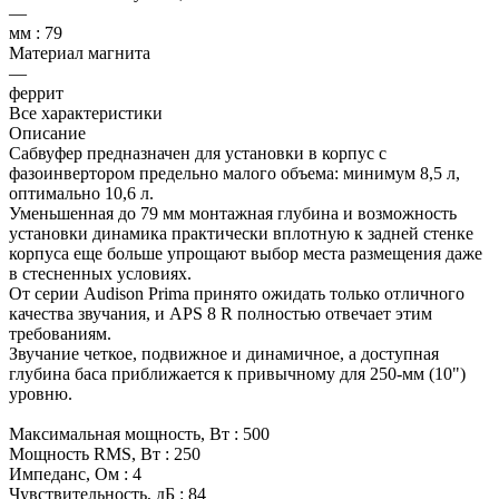
—
мм : 79
Материал магнита
—
феррит
Все характеристики
Описание
Сабвуфер предназначен для установки в корпус с
фазоинвертором предельно малого объема: минимум 8,5 л,
оптимально 10,6 л.
Уменьшенная до 79 мм монтажная глубина и возможность
установки динамика практически вплотную к задней стенке
корпуса еще больше упрощают выбор места размещения даже
в стесненных условиях.
От серии Audison Prima принято ожидать только отличного
качества звучания, и APS 8 R полностью отвечает этим
требованиям.
Звучание четкое, подвижное и динамичное, а доступная
глубина баса приближается к привычному для 250-мм (10")
уровню.
Максимальная мощность, Вт : 500
Мощность RMS, Вт : 250
Импеданс, Ом : 4
Чувствительность, дБ : 84