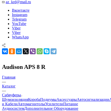
az_krd@mail.ru
Вконтакте
Instagram
Telegram
YouTube
Viber
Viber
WhatsApp
Audison APS 8 R
Главная
—
Каталог
—
Сабвуферы
Шумоизоляция
Короба
Подиумы
Аксессуары
Автосигнализации
и Кабели
Автомагнитолы
Усилители
Питание
Аудиосистем
Дополнительное Оборудование