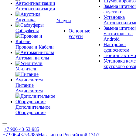
Шумовиброизо
Замена штатно
Автосигнализации
акустики
Установка
Акустика
Услуги
Автосигнализа
Замена штатно
Сабвуферы
Основные
магнитолы на
услуги
Android
Настройка
Провода и Кабели
аудиосистем
Тюнинг автомо
Автомагнитолы
Установка каме
кругового обзо
Усилители
Питание
Аудиосистем
Дополнительное
Оборудование
+7 906-43-53-985
+7 906-43-53-985
Магазин на Российской 131/7