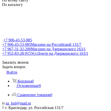
По всему сайту
По каталогу
+7 906-43-53-985
+7 906-43-53-985
Магазин на Российской 131/7
+7 967-31-32-200
Магазин на Дзержинского 163/1
+7 952-83-28-915
Уст.Центр на Дзержинского 163/1
Заказать звонок
Задать вопрос
Войти
Корзина
0
Отложенные
0
Сравнение товаров
0
az_krd@mail.ru
г. Краснодар, ул. Российская 131/7