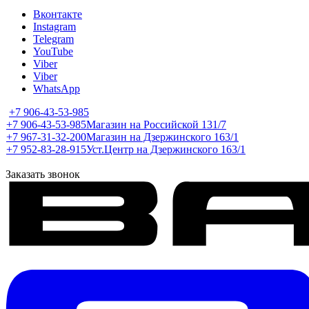
Вконтакте
Instagram
Telegram
YouTube
Viber
Viber
WhatsApp
+7 906-43-53-985
+7 906-43-53-985
Магазин на Российской 131/7
+7 967-31-32-200
Магазин на Дзержинского 163/1
+7 952-83-28-915
Уст.Центр на Дзержинского 163/1
Заказать звонок