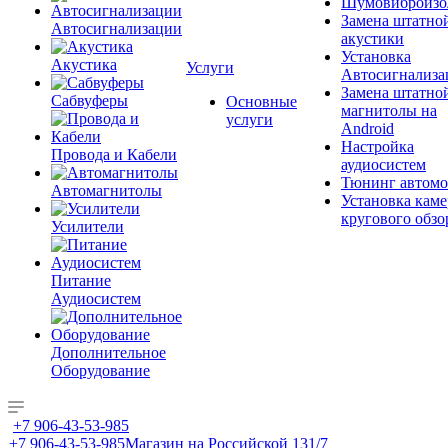
Шумовиброизо
Замена штатно
Автосигнализации
акустики
Установка
Акустика
Услуги
Автосигнализа
Замена штатно
Сабвуферы
Основные
магнитолы на
услуги
Android
Настройка
Провода и Кабели
аудиосистем
Тюнинг автомо
Автомагнитолы
Установка каме
кругового обзо
Усилители
Питание
Аудиосистем
Дополнительное
Оборудование
+7 906-43-53-985
+7 906-43-53-985
Магазин на Российской 131/7