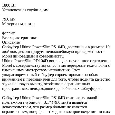
—
1800 Вт
Установочная глубина, мм
—
79,6 мм
Материал магнита
—
феррит
Все характеристики
Описание
Сабвуфер Ultimo PowerSlim PS104D, доступный в размере 10
дюймов, демонстрирует непоколебимую приверженность
Morel инновациям и совершенству.
Ultimo PowerSlim PD104D воплощает неустанное стремление
Morel к совершенству звука, сочетая передовые технологии с
изысканным мастерством исполнения. Этот
ультрасовременный сабвуфер спроектирован с особым
вниманием и предназначен для того, чтобы поднять качество
звука на новую высоту, особенно в ограниченных
пространствах, неподходящих для обычных сабвуферов.
Сабвуфер Ultimo PowerSlim PS104D отличается малой
монтажной глубиной – 3.1” (79,6 мм) и является
доказательством, что размер больше не является
ограничением, когда речь заходит о воспроизведении низких