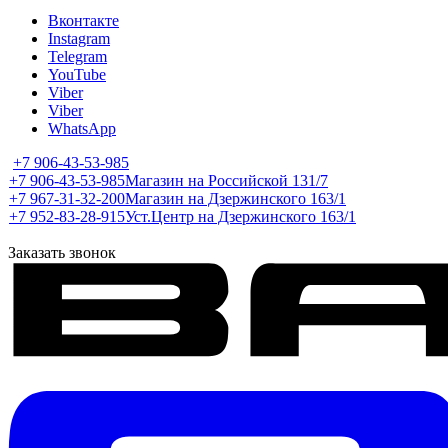
Вконтакте
Instagram
Telegram
YouTube
Viber
Viber
WhatsApp
+7 906-43-53-985
+7 906-43-53-985
Магазин на Российской 131/7
+7 967-31-32-200
Магазин на Дзержинского 163/1
+7 952-83-28-915
Уст.Центр на Дзержинского 163/1
Заказать звонок