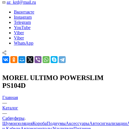
az_krd@mail.ru
Вконтакте
Instagram
Telegram
YouTube
Viber
Viber
WhatsApp
MOREL ULTIMO POWERSLIM
PS104D
Главная
—
Каталог
—
Сабвуферы
Шумоизоляция
Короба
Подиумы
Аксессуары
Автосигнализации
и Кабели
Автомагнитолы
Усилители
Питание