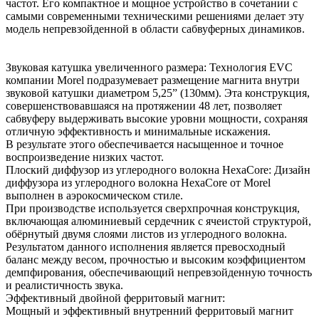
частот. Его компактное и мощное устройство в сочетании с
самыми современными техническими решениями делает эту
модель непревзойденной в области сабвуферных динамиков.
Звуковая катушка увеличенного размера: Технология EVC
компании Morel подразумевает размещение магнита внутри
звуковой катушки диаметром 5,25” (130мм). Эта конструкция,
совершенствовавшаяся на протяжении 48 лет, позволяет
сабвуферу выдерживать высокие уровни мощности, сохраняя
отличную эффективность и минимальные искажения.
В результате этого обеспечивается насыщенное и точное
воспроизведение низких частот.
Плоский диффузор из углеродного волокна HexaCore: Дизайн
диффузора из углеродного волокна HexaCore от Morel
выполнен в аэрокосмическом стиле.
При производстве используется сверхпрочная конструкция,
включающая алюминиевый сердечник с ячеистой структурой,
обёрнутый двумя слоями листов из углеродного волокна.
Результатом данного исполнения является превосходный
баланс между весом, прочностью и высоким коэффициентом
демпфирования, обеспечивающий непревзойденную точность
и реалистичность звука.
Эффективный двойной ферритовый магнит:
Мощный и эффективный внутренний ферритовый магнит