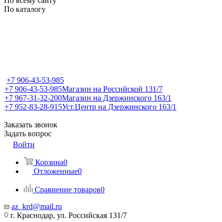
По всему сайту
По каталогу
+7 906-43-53-985
+7 906-43-53-985
Магазин на Российской 131/7
+7 967-31-32-200
Магазин на Дзержинского 163/1
+7 952-83-28-915
Уст.Центр на Дзержинского 163/1
Заказать звонок
Задать вопрос
Войти
Корзина
0
Отложенные
0
Сравнение товаров
0
az_krd@mail.ru
г. Краснодар, ул. Российская 131/7