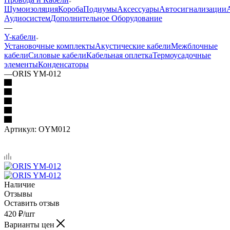
Шумоизоляция
Короба
Подиумы
Аксессуары
Автосигнализации
Аудиосистем
Дополнительное Оборудование
—
Y-кабели
Установочные комплекты
Акустические кабели
Межблочные
кабели
Силовые кабели
Кабельная оплетка
Термоусадочные
элементы
Конденсаторы
—
ORIS YM-012
Артикул:
OYM012
Наличие
Отзывы
Оставить отзыв
420
₽
/шт
Варианты цен