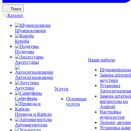
Поиск
Каталог
Шумоизоляция
Короба
Подиумы
Наши работы
Аксессуары
Шумовиброизо
Замена штатно
Автосигнализации
акустики
Установка
Акустика
Услуги
Автосигнализа
Замена штатно
Сабвуферы
Основные
магнитолы на
услуги
Android
Настройка
Провода и Кабели
аудиосистем
Тюнинг автомо
Автомагнитолы
Установка каме