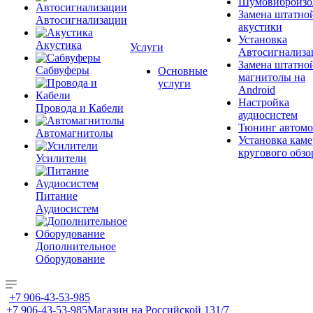
Шумовиброизо
Замена штатно
Автосигнализации
акустики
Установка
Акустика
Услуги
Автосигнализа
Замена штатно
Сабвуферы
Основные
магнитолы на
услуги
Android
Настройка
Провода и Кабели
аудиосистем
Тюнинг автомо
Автомагнитолы
Установка каме
кругового обзо
Усилители
Питание
Аудиосистем
Дополнительное
Оборудование
+7 906-43-53-985
+7 906-43-53-985
Магазин на Российской 131/7