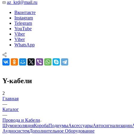
az_krd@mail.ru
Вконтакте
Instagram
Telegram
YouTube
Viber
Viber
WhatsApp
Y-кабели
2
Главная
—
Каталог
—
Провода и Кабели
Шумоизоляция
Короба
Подиумы
Аксессуары
Автосигнализации
Аудиосистем
Дополнительное Оборудование