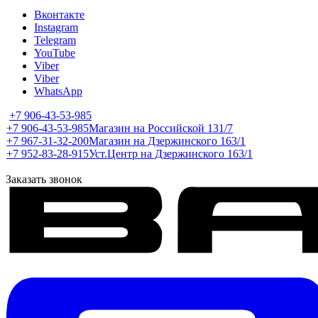
Вконтакте
Instagram
Telegram
YouTube
Viber
Viber
WhatsApp
+7 906-43-53-985
+7 906-43-53-985
Магазин на Российской 131/7
+7 967-31-32-200
Магазин на Дзержинского 163/1
+7 952-83-28-915
Уст.Центр на Дзержинского 163/1
Заказать звонок