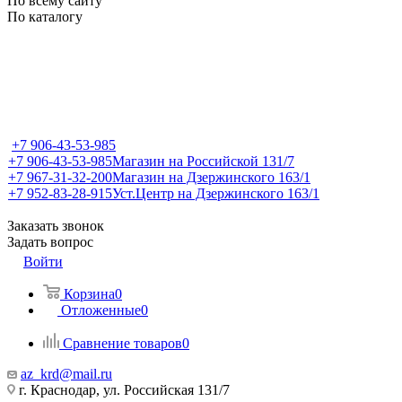
По всему сайту
По каталогу
+7 906-43-53-985
+7 906-43-53-985
Магазин на Российской 131/7
+7 967-31-32-200
Магазин на Дзержинского 163/1
+7 952-83-28-915
Уст.Центр на Дзержинского 163/1
Заказать звонок
Задать вопрос
Войти
Корзина
0
Отложенные
0
Сравнение товаров
0
az_krd@mail.ru
г. Краснодар, ул. Российская 131/7