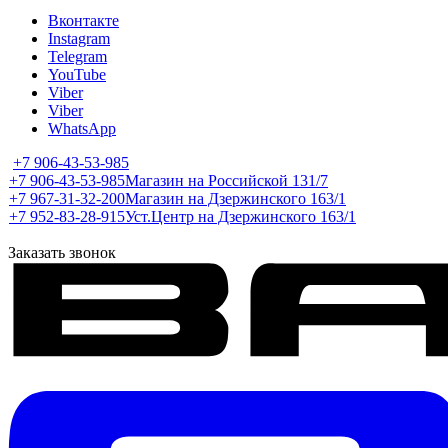
Вконтакте
Instagram
Telegram
YouTube
Viber
Viber
WhatsApp
+7 906-43-53-985
+7 906-43-53-985
Магазин на Российской 131/7
+7 967-31-32-200
Магазин на Дзержинского 163/1
+7 952-83-28-915
Уст.Центр на Дзержинского 163/1
Заказать звонок