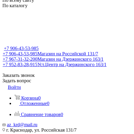
По всему сайту
По каталогу
+7 906-43-53-985
+7 906-43-53-985
Магазин на Российской 131/7
+7 967-31-32-200
Магазин на Дзержинского 163/1
+7 952-83-28-915
Уст.Центр на Дзержинского 163/1
Заказать звонок
Задать вопрос
Войти
Корзина
0
Отложенные
0
Сравнение товаров
0
az_krd@mail.ru
г. Краснодар, ул. Российская 131/7