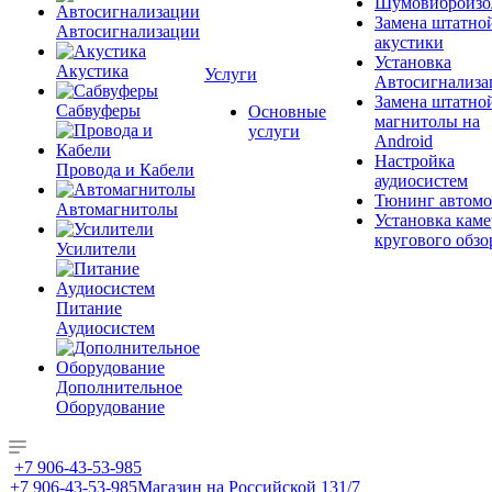
Шумовиброизо
Замена штатно
Автосигнализации
акустики
Установка
Акустика
Услуги
Автосигнализа
Замена штатно
Сабвуферы
Основные
магнитолы на
услуги
Android
Настройка
Провода и Кабели
аудиосистем
Тюнинг автомо
Автомагнитолы
Установка каме
кругового обзо
Усилители
Питание
Аудиосистем
Дополнительное
Оборудование
+7 906-43-53-985
+7 906-43-53-985
Магазин на Российской 131/7