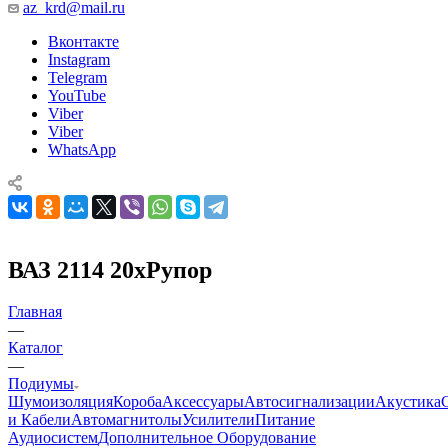
az_krd@mail.ru
Вконтакте
Instagram
Telegram
YouTube
Viber
Viber
WhatsApp
ВАЗ 2114 20xРупор
Главная
—
Каталог
—
Подиумы
Шумоизоляция
Короба
Аксессуары
Автосигнализации
Акустика
и Кабели
Автомагнитолы
Усилители
Питание
Аудиосистем
Дополнительное Оборудование