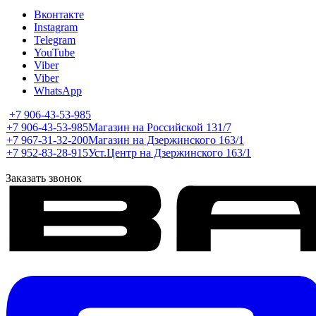
Вконтакте
Instagram
Telegram
YouTube
Viber
Viber
WhatsApp
+7 906-43-53-985
+7 906-43-53-985
Магазин на Российской 131/7
+7 967-31-32-200
Магазин на Дзержинского 163/1
+7 952-83-28-915
Уст.Центр на Дзержинского 163/1
Заказать звонок