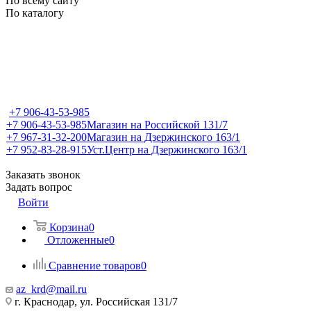
По всему сайту
По каталогу
+7 906-43-53-985
+7 906-43-53-985
Магазин на Российской 131/7
+7 967-31-32-200
Магазин на Дзержинского 163/1
+7 952-83-28-915
Уст.Центр на Дзержинского 163/1
Заказать звонок
Задать вопрос
Войти
Корзина
0
Отложенные
0
Сравнение товаров
0
az_krd@mail.ru
г. Краснодар, ул. Российская 131/7