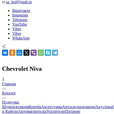
az_krd@mail.ru
Вконтакте
Instagram
Telegram
YouTube
Viber
Viber
WhatsApp
Chevrolet Niva
3
Главная
—
Каталог
—
Подиумы
Шумоизоляция
Короба
Аксессуары
Автосигнализации
Акустика
и Кабели
Автомагнитолы
Усилители
Питание