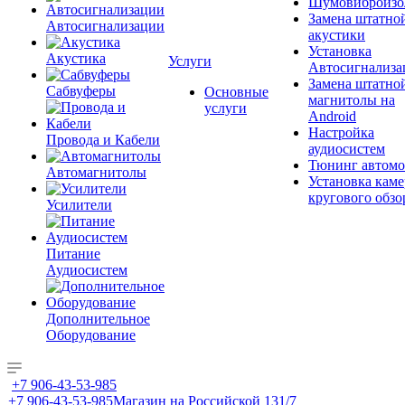
Шумовиброизо
Замена штатно
Автосигнализации
акустики
Установка
Акустика
Услуги
Автосигнализа
Замена штатно
Сабвуферы
Основные
магнитолы на
услуги
Android
Настройка
Провода и Кабели
аудиосистем
Тюнинг автомо
Автомагнитолы
Установка каме
кругового обзо
Усилители
Питание
Аудиосистем
Дополнительное
Оборудование
+7 906-43-53-985
+7 906-43-53-985
Магазин на Российской 131/7