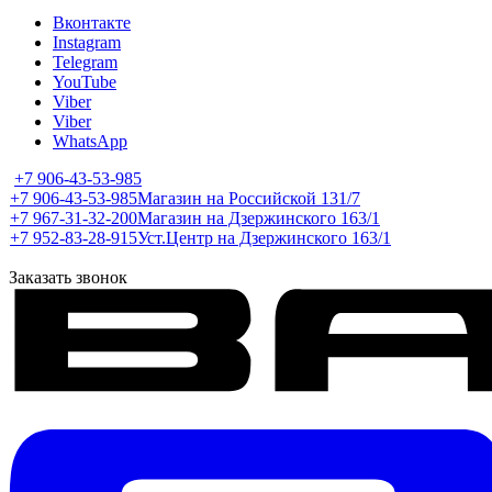
Вконтакте
Instagram
Telegram
YouTube
Viber
Viber
WhatsApp
+7 906-43-53-985
+7 906-43-53-985
Магазин на Российской 131/7
+7 967-31-32-200
Магазин на Дзержинского 163/1
+7 952-83-28-915
Уст.Центр на Дзержинского 163/1
Заказать звонок