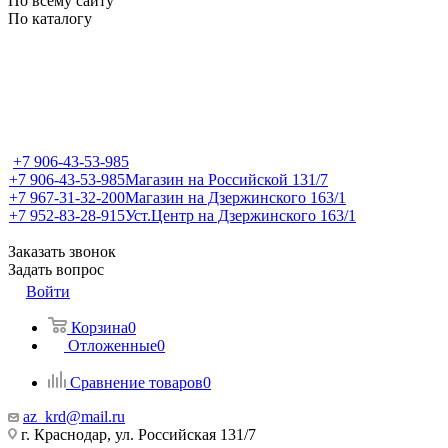
По всему сайту
По каталогу
+7 906-43-53-985
+7 906-43-53-985
Магазин на Российской 131/7
+7 967-31-32-200
Магазин на Дзержинского 163/1
+7 952-83-28-915
Уст.Центр на Дзержинского 163/1
Заказать звонок
Задать вопрос
Войти
Корзина
0
Отложенные
0
Сравнение товаров
0
az_krd@mail.ru
г. Краснодар, ул. Российская 131/7