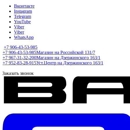
Вконтакте
Instagram
Telegram
YouTube
Viber
Viber
WhatsApp
+7 906-43-53-985
+7 906-43-53-985
Магазин на Российской 131/7
+7 967-31-32-200
Магазин на Дзержинского 163/1
+7 952-83-28-915
Уст.Центр на Дзержинского 163/1
Заказать звонок