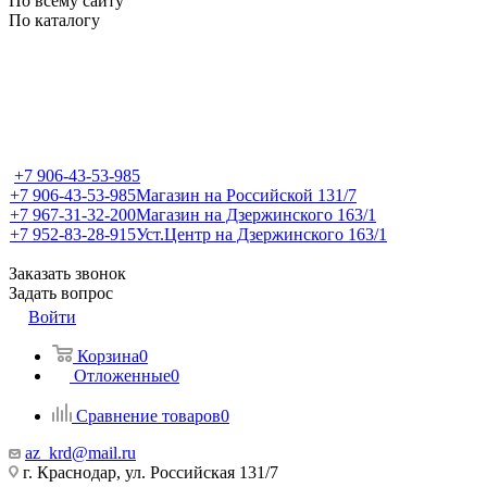
По всему сайту
По каталогу
+7 906-43-53-985
+7 906-43-53-985
Магазин на Российской 131/7
+7 967-31-32-200
Магазин на Дзержинского 163/1
+7 952-83-28-915
Уст.Центр на Дзержинского 163/1
Заказать звонок
Задать вопрос
Войти
Корзина
0
Отложенные
0
Сравнение товаров
0
az_krd@mail.ru
г. Краснодар, ул. Российская 131/7