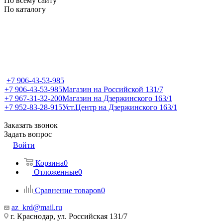
По всему сайту
По каталогу
+7 906-43-53-985
+7 906-43-53-985
Магазин на Российской 131/7
+7 967-31-32-200
Магазин на Дзержинского 163/1
+7 952-83-28-915
Уст.Центр на Дзержинского 163/1
Заказать звонок
Задать вопрос
Войти
Корзина
0
Отложенные
0
Сравнение товаров
0
az_krd@mail.ru
г. Краснодар, ул. Российская 131/7