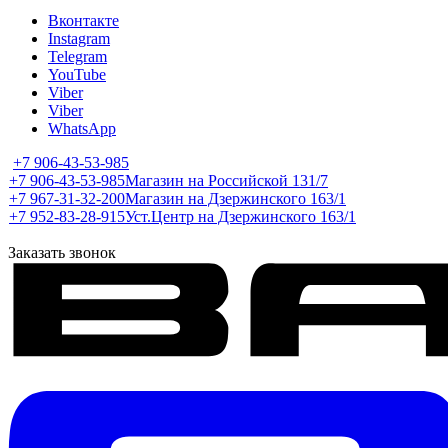
Вконтакте
Instagram
Telegram
YouTube
Viber
Viber
WhatsApp
+7 906-43-53-985
+7 906-43-53-985
Магазин на Российской 131/7
+7 967-31-32-200
Магазин на Дзержинского 163/1
+7 952-83-28-915
Уст.Центр на Дзержинского 163/1
Заказать звонок