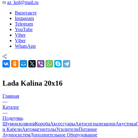
az_krd@mail.ru
Вконтакте
Instagram
Telegram
YouTube
Viber
Viber
WhatsApp
Lada Kalina 20x16
Главная
—
Каталог
—
Подиумы
Шумоизоляция
Короба
Аксессуары
Автосигнализации
Акустика
и Кабели
Автомагнитолы
Усилители
Питание
Аудиосистем
Дополнительное Оборудование