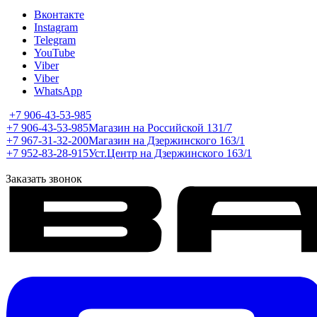
Вконтакте
Instagram
Telegram
YouTube
Viber
Viber
WhatsApp
+7 906-43-53-985
+7 906-43-53-985
Магазин на Российской 131/7
+7 967-31-32-200
Магазин на Дзержинского 163/1
+7 952-83-28-915
Уст.Центр на Дзержинского 163/1
Заказать звонок