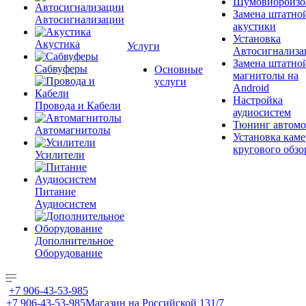
Шумовиброизо
Замена штатно
Автосигнализации
акустики
Установка
Акустика
Услуги
Автосигнализа
Замена штатно
Сабвуферы
Основные
магнитолы на
услуги
Android
Настройка
Провода и Кабели
аудиосистем
Тюнинг автомо
Автомагнитолы
Установка каме
кругового обзо
Усилители
Питание
Аудиосистем
Дополнительное
Оборудование
+7 906-43-53-985
+7 906-43-53-985
Магазин на Российской 131/7