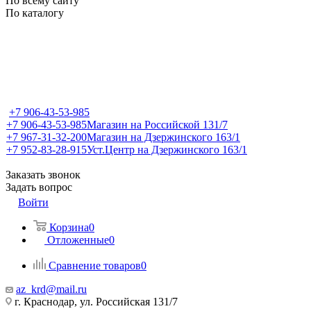
По всему сайту
По каталогу
+7 906-43-53-985
+7 906-43-53-985
Магазин на Российской 131/7
+7 967-31-32-200
Магазин на Дзержинского 163/1
+7 952-83-28-915
Уст.Центр на Дзержинского 163/1
Заказать звонок
Задать вопрос
Войти
Корзина
0
Отложенные
0
Сравнение товаров
0
az_krd@mail.ru
г. Краснодар, ул. Российская 131/7