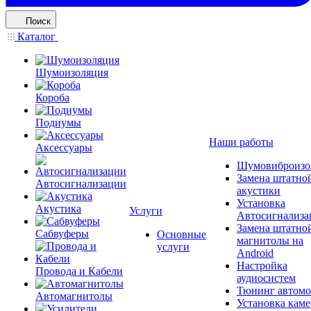
Поиск
Каталог
Шумоизоляция
Короба
Подиумы
Наши работы
Аксессуары
Шумовиброизо
Замена штатно
Автосигнализации
акустики
Установка
Акустика
Услуги
Автосигнализа
Замена штатно
Сабвуферы
Основные
магнитолы на
услуги
Android
Настройка
Провода и Кабели
аудиосистем
Тюнинг автомо
Автомагнитолы
Установка каме