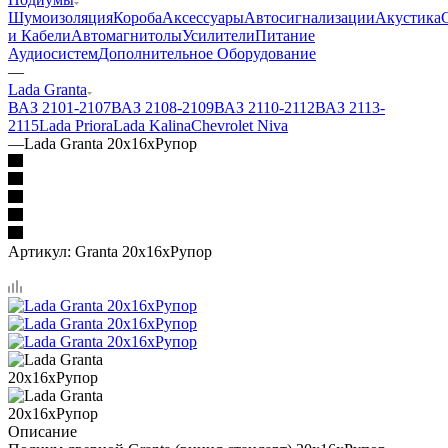
Шумоизоляция
Короба
Аксессуары
Автосигнализации
Акустика
и Кабели
Автомагнитолы
Усилители
Питание
Аудиосистем
Дополнительное Оборудование
—
Lada Granta
ВАЗ 2101-2107
ВАЗ 2108-2109
ВАЗ 2110-2112
ВАЗ 2113-
2115
Lada Priora
Lada Kalina
Chevrolet Niva
—
Lada Granta 20x16xРупор
Артикул:
Granta 20x16xРупор
Описание