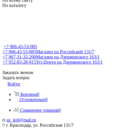
По всему сайту
По каталогу
+7 906-43-53-985
+7 906-43-53-985
Магазин на Российской 131/7
+7 967-31-32-200
Магазин на Дзержинского 163/1
+7 952-83-28-915
Уст.Центр на Дзержинского 163/1
Заказать звонок
Задать вопрос
Войти
Корзина
0
Отложенные
0
Сравнение товаров
0
az_krd@mail.ru
г. Краснодар, ул. Российская 131/7