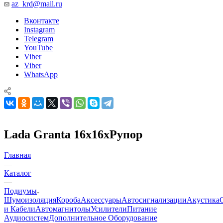
az_krd@mail.ru
Вконтакте
Instagram
Telegram
YouTube
Viber
Viber
WhatsApp
Lada Granta 16x16xРупор
Главная
—
Каталог
—
Подиумы
Шумоизоляция
Короба
Аксессуары
Автосигнализации
Акустика
и Кабели
Автомагнитолы
Усилители
Питание
Аудиосистем
Дополнительное Оборудование