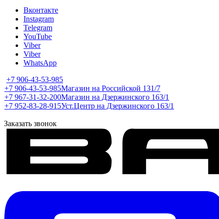
Вконтакте
Instagram
Telegram
YouTube
Viber
Viber
WhatsApp
+7 906-43-53-985
+7 906-43-53-985
Магазин на Российской 131/7
+7 967-31-32-200
Магазин на Дзержинского 163/1
+7 952-83-28-915
Уст.Центр на Дзержинского 163/1
Заказать звонок