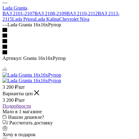
—
Lada Granta
ВАЗ 2101-2107
ВАЗ 2108-2109
ВАЗ 2110-2112
ВАЗ 2113-
2115
Lada Priora
Lada Kalina
Chevrolet Niva
—
Lada Granta 16x16xРупор
Артикул:
Granta 16x16xРупор
3 200
₽
/шт
Варианты цен
3 200
₽
/шт
Подробности
Мало
в 1 магазине
Нашли дешевле?
Рассчитать доставку
Хочу в подарок