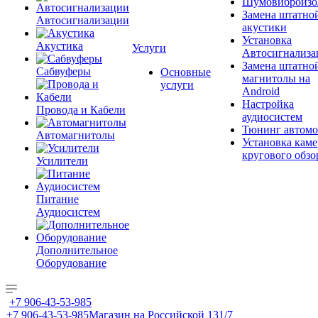
Шумовиброизо
Замена штатно
Автосигнализации
акустики
Установка
Акустика
Услуги
Автосигнализа
Замена штатно
Сабвуферы
Основные
магнитолы на
услуги
Android
Настройка
Провода и Кабели
аудиосистем
Тюнинг автомо
Автомагнитолы
Установка каме
кругового обзо
Усилители
Питание
Аудиосистем
Дополнительное
Оборудование
+7 906-43-53-985
+7 906-43-53-985
Магазин на Российской 131/7