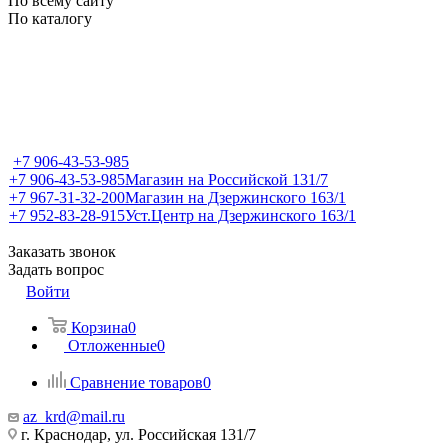
По всему сайту
По каталогу
+7 906-43-53-985
+7 906-43-53-985
Магазин на Российской 131/7
+7 967-31-32-200
Магазин на Дзержинского 163/1
+7 952-83-28-915
Уст.Центр на Дзержинского 163/1
Заказать звонок
Задать вопрос
Войти
Корзина
0
Отложенные
0
Сравнение товаров
0
az_krd@mail.ru
г. Краснодар, ул. Российская 131/7