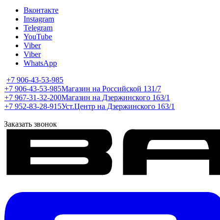
Вконтакте
Instagram
Telegram
YouTube
Viber
Viber
WhatsApp
+7 906-43-53-985
+7 906-43-53-985
Магазин на Российской 131/7
+7 967-31-32-200
Магазин на Дзержинского 163/1
+7 952-83-28-915
Уст.Центр на Дзержинского 163/1
Заказать звонок