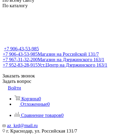
По всему сайту
По каталогу
+7 906-43-53-985
+7 906-43-53-985
Магазин на Российской 131/7
+7 967-31-32-200
Магазин на Дзержинского 163/1
+7 952-83-28-915
Уст.Центр на Дзержинского 163/1
Заказать звонок
Задать вопрос
Войти
Корзина
0
Отложенные
0
Сравнение товаров
0
az_krd@mail.ru
г. Краснодар, ул. Российская 131/7