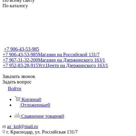
По всему сайту
По каталогу
+7 906-43-53-985
+7 906-43-53-985
Магазин на Российской 131/7
+7 967-31-32-200
Магазин на Дзержинского 163/1
+7 952-83-28-915
Уст.Центр на Дзержинского 163/1
Заказать звонок
Задать вопрос
Войти
Корзина
0
Отложенные
0
Сравнение товаров
0
az_krd@mail.ru
г. Краснодар, ул. Российская 131/7