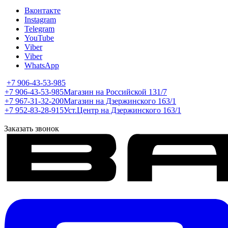
Вконтакте
Instagram
Telegram
YouTube
Viber
Viber
WhatsApp
+7 906-43-53-985
+7 906-43-53-985
Магазин на Российской 131/7
+7 967-31-32-200
Магазин на Дзержинского 163/1
+7 952-83-28-915
Уст.Центр на Дзержинского 163/1
Заказать звонок