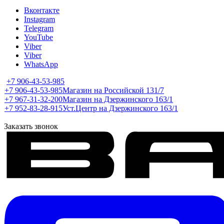
Вконтакте
Instagram
Telegram
YouTube
Viber
Viber
WhatsApp
+7 906-43-53-985
+7 906-43-53-985
Магазин на Российской 131/7
+7 967-31-32-200
Магазин на Дзержинского 163/1
+7 952-83-28-915
Уст.Центр на Дзержинского 163/1
Заказать звонок