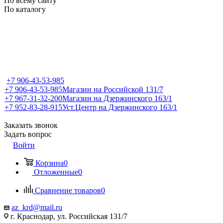
По всему сайту
По каталогу
+7 906-43-53-985
+7 906-43-53-985
Магазин на Российской 131/7
+7 967-31-32-200
Магазин на Дзержинского 163/1
+7 952-83-28-915
Уст.Центр на Дзержинского 163/1
Заказать звонок
Задать вопрос
Войти
Корзина
0
Отложенные
0
Сравнение товаров
0
az_krd@mail.ru
г. Краснодар, ул. Российская 131/7