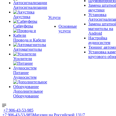
Шумовиброизо
Замена штатно
Автосигнализации
акустики
Установка
Акустика
Услуги
Автосигнализа
Замена штатно
Сабвуферы
Основные
магнитолы на
услуги
Android
Настройка
Провода и Кабели
аудиосистем
Тюнинг автомо
Автомагнитолы
Установка каме
кругового обзо
Усилители
Питание
Аудиосистем
Дополнительное
Оборудование
+7 906-43-53-985
+7 906-43-53-985
Магазин на Российской 131/7