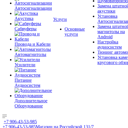
Шумовиброизо
Замена штатно
Автосигнализации
акустики
Установка
Акустика
Услуги
Автосигнализа
Замена штатно
Сабвуферы
Основные
магнитолы на
услуги
Android
Настройка
Провода и Кабели
аудиосистем
Тюнинг автомо
Автомагнитолы
Установка каме
кругового обзо
Усилители
Питание
Аудиосистем
Дополнительное
Оборудование
+7 906-43-53-985
+7 906-43-53-985
Магазин на Российской 131/7