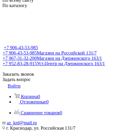
По всему сайту
По каталогу
+7 906-43-53-985
+7 906-43-53-985
Магазин на Российской 131/7
+7 967-31-32-200
Магазин на Дзержинского 163/1
+7 952-83-28-915
Уст.Центр на Дзержинского 163/1
Заказать звонок
Задать вопрос
Войти
Корзина
0
Отложенные
0
Сравнение товаров
0
az_krd@mail.ru
г. Краснодар, ул. Российская 131/7