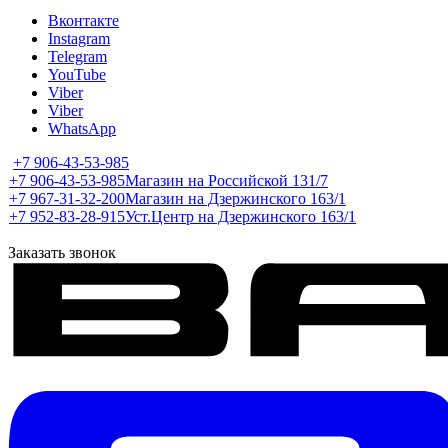
Вконтакте
Instagram
Telegram
YouTube
Viber
Viber
WhatsApp
+7 906-43-53-985
+7 906-43-53-985
Магазин на Российской 131/7
+7 967-31-32-200
Магазин на Дзержинского 163/1
+7 952-83-28-915
Уст.Центр на Дзержинского 163/1
Заказать звонок