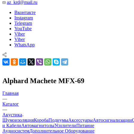
az_krd@mail.ru
Вконтакте
Instagram
Telegram
YouTube
Viber
Viber
WhatsApp
Alphard Machete MFX-69
Главная
—
Каталог
—
Акустика
Шумоизоляция
Короба
Подиумы
Аксессуары
Автосигнализации
и Кабели
Автомагнитолы
Усилители
Питание
Аудиосистем
Дополнительное Оборудование