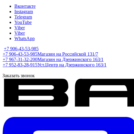
Вконтакте
Instagram
Telegram
YouTube
Viber
Viber
WhatsApp
+7 906-43-53-985
+7 906-43-53-985
Магазин на Российской 131/7
+7 967-31-32-200
Магазин на Дзержинского 163/1
+7 952-83-28-915
Уст.Центр на Дзержинского 163/1
Заказать звонок