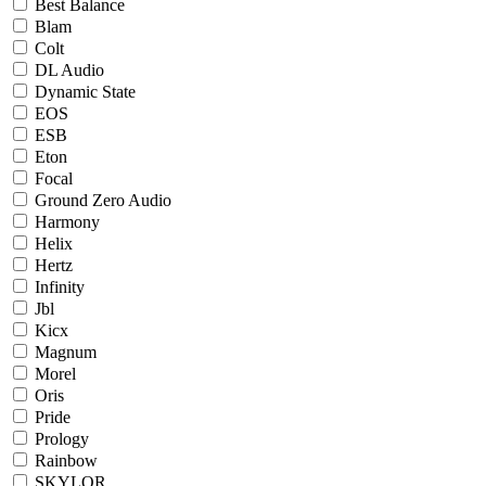
Best Balance
Blam
Colt
DL Audio
Dynamic State
EOS
ESB
Eton
Focal
Ground Zero Audio
Harmony
Helix
Hertz
Infinity
Jbl
Kicx
Magnum
Morel
Oris
Pride
Prology
Rainbow
SKYLOR