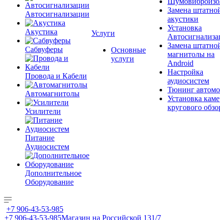
Шумовиброизо
Замена штатно
Автосигнализации
акустики
Установка
Акустика
Услуги
Автосигнализа
Замена штатно
Сабвуферы
Основные
магнитолы на
услуги
Android
Настройка
Провода и Кабели
аудиосистем
Тюнинг автомо
Автомагнитолы
Установка каме
кругового обзо
Усилители
Питание
Аудиосистем
Дополнительное
Оборудование
+7 906-43-53-985
+7 906-43-53-985
Магазин на Российской 131/7