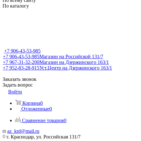
По всему сайту
По каталогу
+7 906-43-53-985
+7 906-43-53-985
Магазин на Российской 131/7
+7 967-31-32-200
Магазин на Дзержинского 163/1
+7 952-83-28-915
Уст.Центр на Дзержинского 163/1
Заказать звонок
Задать вопрос
Войти
Корзина
0
Отложенные
0
Сравнение товаров
0
az_krd@mail.ru
г. Краснодар, ул. Российская 131/7