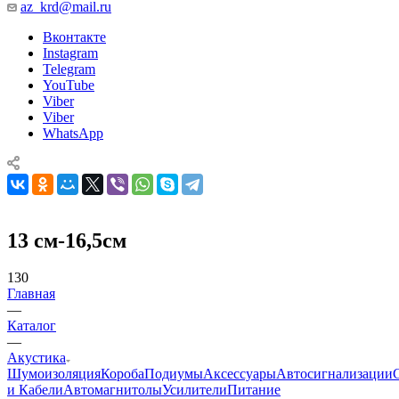
az_krd@mail.ru
Вконтакте
Instagram
Telegram
YouTube
Viber
Viber
WhatsApp
13 см-16,5см
130
Главная
—
Каталог
—
Акустика
Шумоизоляция
Короба
Подиумы
Аксессуары
Автосигнализации
и Кабели
Автомагнитолы
Усилители
Питание