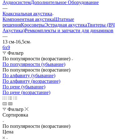
Аудиосистем
Дополнительное Оборудование
—
Коаксиальная акустика
Компонентная акустика
Штатные
решения
Кросоверы
Эстрадная акустика
Твитеры (ВЧ
Акустика)
Ремкомплекты и запчасти для динамиков
—
13 см-16,5см
6х9
Фильтр
По популярности (возрастание)
По популярности (убывание)
По популярности (возрастание)
По алфавиту (убывание)
По алфавиту (возрастание)
По цене (убывание)
По цене (возрастание)
Фильтр
Сортировка
По популярности (возрастание)
Цена