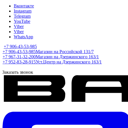
Вконтакте
Instagram
Telegram
YouTube
Viber
Viber
WhatsApp
+7 906-43-53-985
+7 906-43-53-985
Магазин на Российской 131/7
+7 967-31-32-200
Магазин на Дзержинского 163/1
+7 952-83-28-915
Уст.Центр на Дзержинского 163/1
Заказать звонок