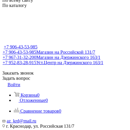
По всему сайту
По каталогу
+7 906-43-53-985
+7 906-43-53-985
Магазин на Российской 131/7
+7 967-31-32-200
Магазин на Дзержинского 163/1
+7 952-83-28-915
Уст.Центр на Дзержинского 163/1
Заказать звонок
Задать вопрос
Войти
Корзина
0
Отложенные
0
Сравнение товаров
0
az_krd@mail.ru
г. Краснодар, ул. Российская 131/7