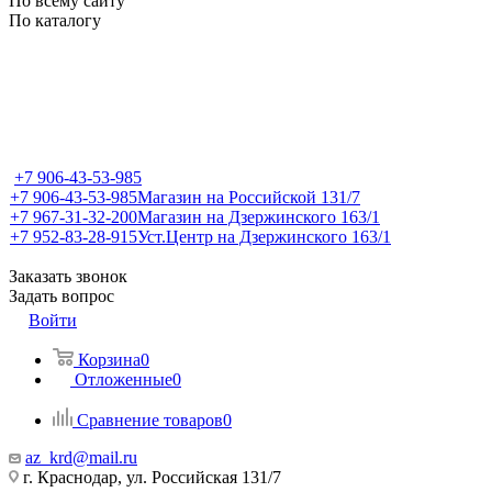
По всему сайту
По каталогу
+7 906-43-53-985
+7 906-43-53-985
Магазин на Российской 131/7
+7 967-31-32-200
Магазин на Дзержинского 163/1
+7 952-83-28-915
Уст.Центр на Дзержинского 163/1
Заказать звонок
Задать вопрос
Войти
Корзина
0
Отложенные
0
Сравнение товаров
0
az_krd@mail.ru
г. Краснодар, ул. Российская 131/7