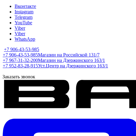
Вконтакте
Instagram
Telegram
YouTube
Viber
Viber
WhatsApp
+7 906-43-53-985
+7 906-43-53-985
Магазин на Российской 131/7
+7 967-31-32-200
Магазин на Дзержинского 163/1
+7 952-83-28-915
Уст.Центр на Дзержинского 163/1
Заказать звонок