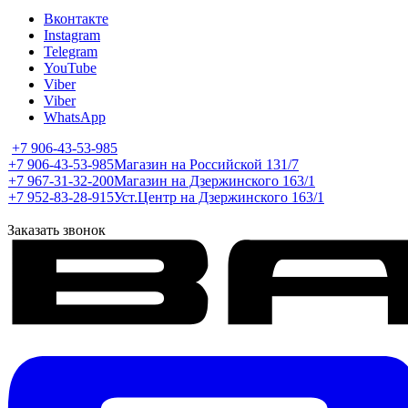
Вконтакте
Instagram
Telegram
YouTube
Viber
Viber
WhatsApp
+7 906-43-53-985
+7 906-43-53-985
Магазин на Российской 131/7
+7 967-31-32-200
Магазин на Дзержинского 163/1
+7 952-83-28-915
Уст.Центр на Дзержинского 163/1
Заказать звонок