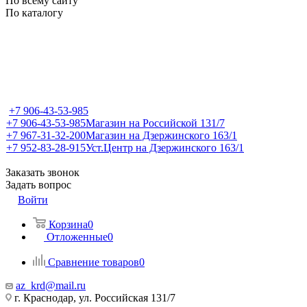
По всему сайту
По каталогу
+7 906-43-53-985
+7 906-43-53-985
Магазин на Российской 131/7
+7 967-31-32-200
Магазин на Дзержинского 163/1
+7 952-83-28-915
Уст.Центр на Дзержинского 163/1
Заказать звонок
Задать вопрос
Войти
Корзина
0
Отложенные
0
Сравнение товаров
0
az_krd@mail.ru
г. Краснодар, ул. Российская 131/7