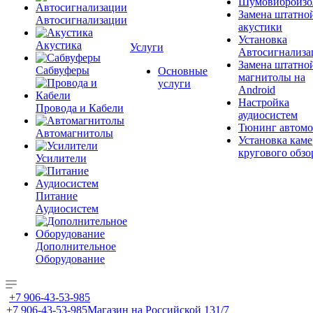
Шумовиброизо
Замена штатно
Автосигнализации
акустики
Установка
Акустика
Услуги
Автосигнализа
Замена штатно
Сабвуферы
Основные
магнитолы на
услуги
Android
Настройка
Провода и Кабели
аудиосистем
Тюнинг автомо
Автомагнитолы
Установка каме
кругового обзо
Усилители
Питание
Аудиосистем
Дополнительное
Оборудование
+7 906-43-53-985
+7 906-43-53-985
Магазин на Российской 131/7