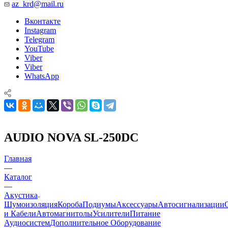
az_krd@mail.ru
Вконтакте
Instagram
Telegram
YouTube
Viber
Viber
WhatsApp
AUDIO NOVA SL-250DC
Главная
—
Каталог
—
Акустика
Шумоизоляция
Короба
Подиумы
Аксессуары
Автосигнализации
и Кабели
Автомагнитолы
Усилители
Питание
Аудиосистем
Дополнительное Оборудование