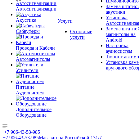
Шумовиброизо
Замена штатно
Автосигнализации
акустики
Установка
Акустика
Услуги
Автосигнализа
Замена штатно
Сабвуферы
Основные
магнитолы на
услуги
Android
Настройка
Провода и Кабели
аудиосистем
Тюнинг автомо
Автомагнитолы
Установка каме
кругового обзо
Усилители
Питание
Аудиосистем
Дополнительное
Оборудование
+7 906-43-53-985
+7 906-43-53-985
Магазин на Российской 131/7