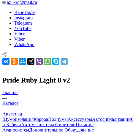
az_krd@mail.ru
Вконтакте
Instagram
Telegram
YouTube
Viber
Viber
WhatsApp
Pride Ruby Light 8 v2
Главная
—
Каталог
—
Акустика
Шумоизоляция
Короба
Подиумы
Аксессуары
Автосигнализации
и Кабели
Автомагнитолы
Усилители
Питание
Аудиосистем
Дополнительное Оборудование