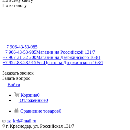
По всему сайту
По каталогу
+7 906-43-53-985
+7 906-43-53-985
Магазин на Российской 131/7
+7 967-31-32-200
Магазин на Дзержинского 163/1
+7 952-83-28-915
Уст.Центр на Дзержинского 163/1
Заказать звонок
Задать вопрос
Войти
Корзина
0
Отложенные
0
Сравнение товаров
0
az_krd@mail.ru
г. Краснодар, ул. Российская 131/7