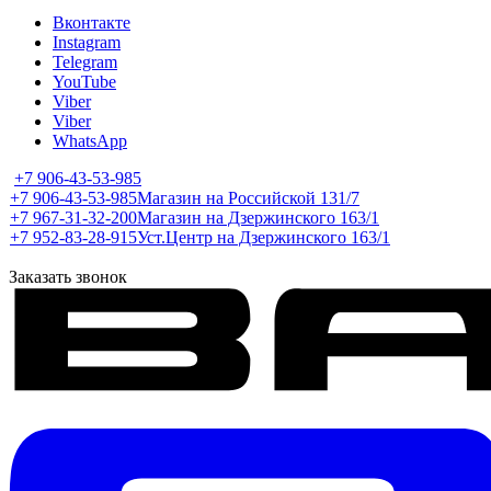
Вконтакте
Instagram
Telegram
YouTube
Viber
Viber
WhatsApp
+7 906-43-53-985
+7 906-43-53-985
Магазин на Российской 131/7
+7 967-31-32-200
Магазин на Дзержинского 163/1
+7 952-83-28-915
Уст.Центр на Дзержинского 163/1
Заказать звонок