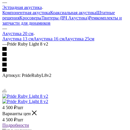
—
Эстрадная акустика
Компонентная акустика
Коаксиальная акустика
Штатные
решения
Кросоверы
Твитеры (ВЧ Акустика)
Ремкомплекты и
запчасти для динамиков
—
Акустика 20 см
Акустика 13 см
Акустика 16 см
Акустика 25см
—
Pride Ruby Light 8 v2
Артикул:
PrideRubyL8v2
4 500
₽
/шт
Варианты цен
4 500
₽
/шт
Подробности